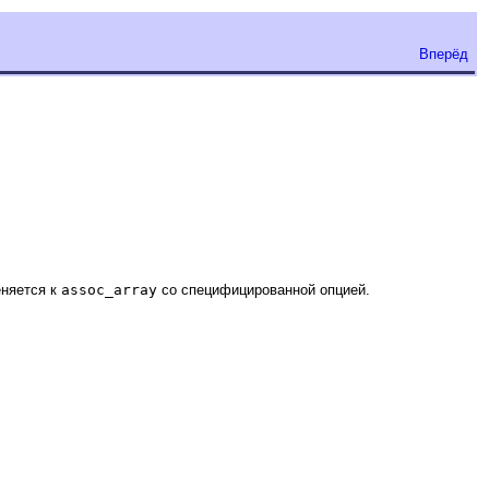
Вперёд
няется к
assoc_array
со специфицированной опцией.