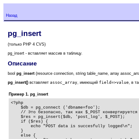
Назад
pg_insert
(только PHP 4 CVS)
pg_insert - вставляет массив в таблицу.
Описание
bool
pg_insert
(resource connection, string table_name, array assoc_array
pg_insert()
вставляет
assoc_array
, имеющий
field=>value
, в т
Пример 1. pg_insert
<?php 

    $db = pg_connect ('dbname=foo');

    // Это безопасно, так как $_POST конвертируется 
    $res = pg_insert($db, 'post_log', $_POST);

    if ($res) {

        echo "POST data is succesfully logged\n";

    }

    else {
