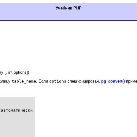
Учебник РНР
 [, int options])
аблицу
table_name
. Если
options
специфицирован,
pg_convert()
приме
автоматически
