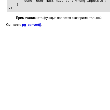
        echo "User must have sent wrong inputs\n";

    }

?>
Примечание:
эта функция является экспериментальной.
См. также
pg_convert()
.