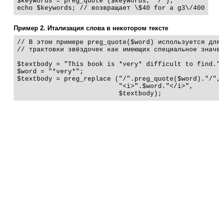
$keywords = preg_quote ($keywords, "/");

echo $keywords; // возвращает \$40 for a g3\/400
Пример 2. Итализация слова в некотором тексте
// В этом примере preg_quote($word) используется для
// трактовки звёздочек как имеющих специальное значе
$textbody = "This book is *very* difficult to find."
$word = "*very*";

$textbody = preg_replace ("/".preg_quote($word)."/",
                          "<i>".$word."</i>",

                          $textbody);