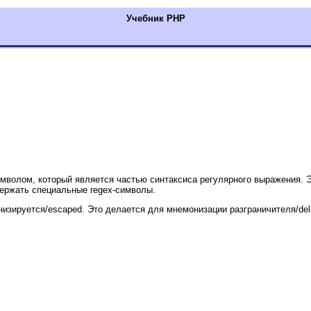
Учебник РНР
волом, который является частью синтаксиса регулярного выражения. Это
держать специальные regex-символы.
изируется/escaped. Это делается для мнемонизации разграничителя/deli