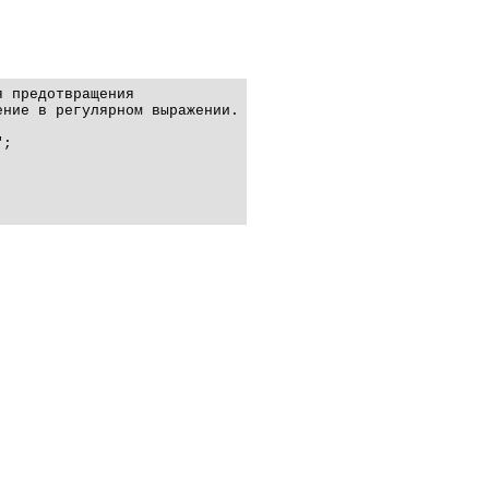
 предотвращения

ние в регулярном выражении.

;


