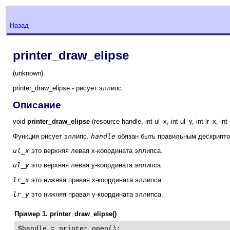
Назад
printer_draw_elipse
(unknown)
printer_draw_elipse - рисует эллипс.
Описание
void
printer_draw_elipse
(resource handle, int ul_x, int ul_y, int lr_x, int 
Функция рисует эллипс.
handle
обязан быть правильным дескрипто
ul_x
это верхняя левая x-координата эллипса.
ul_y
это верхняя левая y-координата эллипса.
lr_x
это нижняя правая x-координата эллипса.
lr_y
это нижняя правая y-координата эллипса.
Пример 1.
printer_draw_elipse()
$handle = printer_open();
