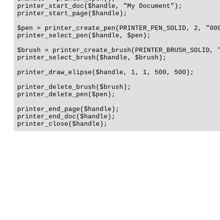
printer_start_doc($handle, "My Document");

printer_start_page($handle);

$pen = printer_create_pen(PRINTER_PEN_SOLID, 2, "000
printer_select_pen($handle, $pen);

$brush = printer_create_brush(PRINTER_BRUSH_SOLID, "
printer_select_brush($handle, $brush);

printer_draw_elipse($handle, 1, 1, 500, 500);

printer_delete_brush($brush);

printer_delete_pen($pen);

printer_end_page($handle);

printer_end_doc($handle);

printer_close($handle);