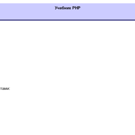
Учебник РНР
тами: