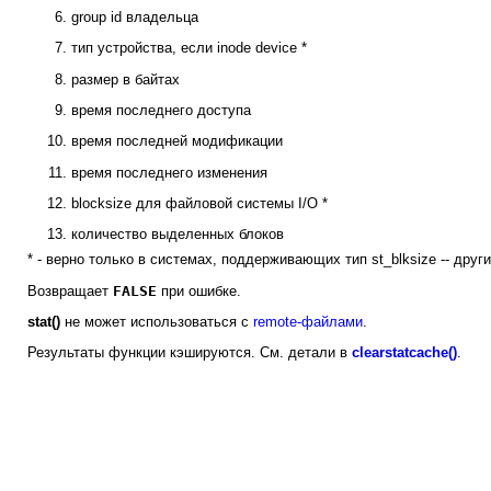
group id владельца
тип устройства, если inode device *
размер в байтах
время последнего доступа
время последней модификации
время последнего изменения
blocksize для файловой системы I/O *
количество выделенных блоков
* - верно только в системах, поддерживающих тип st_blksize -- друг
Возвращает
FALSE
при ошибке.
stat()
не может использоваться с
remote-файлами
.
Результаты функции кэшируются. См. детали в
clearstatcache()
.