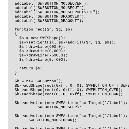
  addLabel("SWFBUTTON_MOUSEOVER");

  addLabel("SWFBUTTON_MOUSEOUT");

  addLabel("SWFBUTTON_MOUSEUPOUTSIDE");

  addLabel("SWFBUTTON_DRAGOVER");

  addLabel("SWFBUTTON_DRAGOUT");

  function rect($r, $g, $b)

  {

    $s = new SWFShape();

    $s->setRightFill($s->addFill($r, $g, $b));

    $s->drawLine(600,0);

    $s->drawLine(0,600);

    $s->drawLine(-600,0);

    $s->drawLine(0,-600);

    return $s;

  }

  $b = new SWFButton();

  $b->addShape(rect(0xff, 0, 0), SWFBUTTON_UP | SWFB
  $b->addShape(rect(0, 0xff, 0), SWFBUTTON_OVER);

  $b->addShape(rect(0, 0, 0xff), SWFBUTTON_DOWN);

  $b->addAction(new SWFAction("setTarget('/label'); 
            SWFBUTTON_MOUSEUP);

  $b->addAction(new SWFAction("setTarget('/label'); 
        SWFBUTTON_MOUSEDOWN);

  $b->addAction(new SWFAction("setTarget('/label'); 