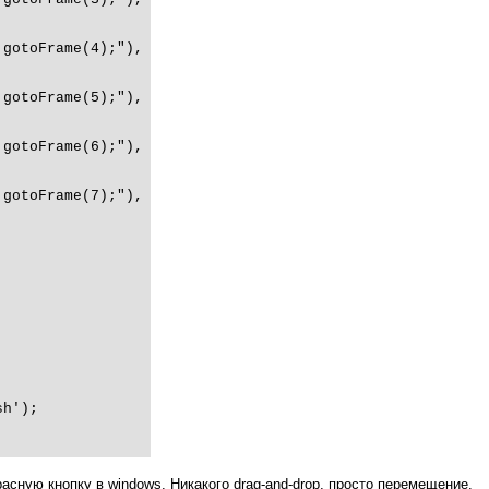
gotoFrame(4);"),

gotoFrame(5);"),

gotoFrame(6);"),

gotoFrame(7);"),

h');

ную кнопку в windows. Никакого drag-and-drop, просто перемещение.