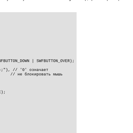
FBUTTON_DOWN | SWFBUTTON_OVER);

;"), // '0' означает

шь

);
