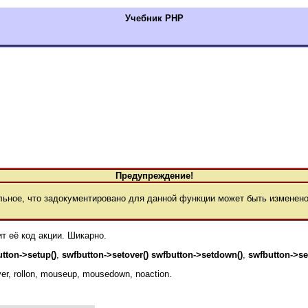
Учебник РНР
Предупреждение!
ное, что задокументировано для данной функции может быть изменено
т её код акции. Шикарно.
tton->setup()
,
swfbutton->setover()
swfbutton->setdown()
,
swfbutton->set
r, rollon, mouseup, mousedown, noaction.