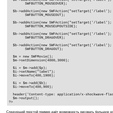
        SWFBUTTON_MOUSEOVER);

  $b->addAction(new SWFAction("setTarget('/label'); 
        SWFBUTTON_MOUSEOUT);

  $b->addAction(new SWFAction("setTarget('/label'); 
        SWFBUTTON_MOUSEUPOUTSIDE);

  $b->addAction(new SWFAction("setTarget('/label'); 
        SWFBUTTON_DRAGOVER);

  $b->addAction(new SWFAction("setTarget('/label'); 
        SWFBUTTON_DRAGOUT);

  $m = new SWFMovie();

  $m->setDimension(4000,3000);

  $i = $m->add($p);

  $i->setName("label");

  $i->moveTo(400,1900);

  $i = $m->add($b);

  $i->moveTo(400,900);

  header('Content-type: application/x-shockwave-flas
  $m->output();

?>
Следующий простой пример даёт возможность рисовать большую крас