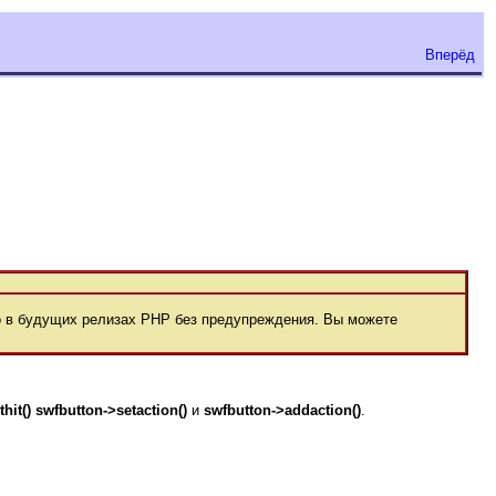
Вперёд
 в будущих релизах РНР без предупреждения. Вы можете
hit()
swfbutton->setaction()
и
swfbutton->addaction()
.