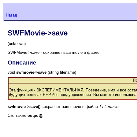
Назад
SWFMovie->save
(unknown)
SWFMovie->save - сохраняет ваш movie в файле.
Описание
void
swfmovie->save
(string filename)
П
Эта функция - ЭКСПЕРИМЕНТАЛЬНАЯ. Поведение, имя и всё осталь
будущих релизах РНР без предупреждения. Вы можете использовать
swfmovie->save()
сохраняет ваш movie в файле
filename
.
См. также
output()
.