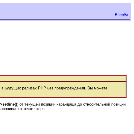
Вперёд
 в будущих релизах РНР без предупреждения. Вы можете
>setline()
) от текущей позиции карандаша до относительной позиции
ворачивает к точке якоря.