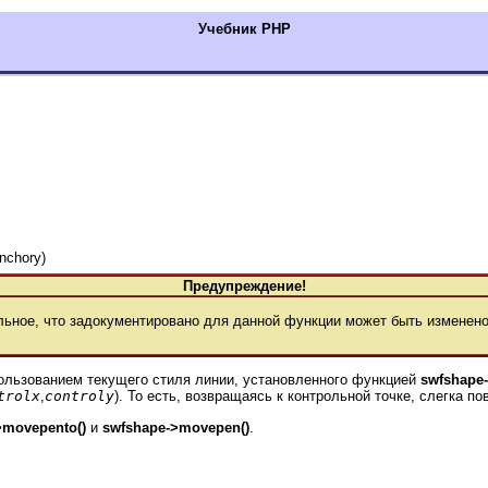
Учебник РНР
anchory)
Предупреждение!
ное, что задокументировано для данной функции может быть изменено
пользованием текущего стиля линии, установленного функцией
swfshape-
trolx
,
controly
). То есть, возвращаясь к контрольной точке, слегка по
>movepento()
и
swfshape->movepen()
.