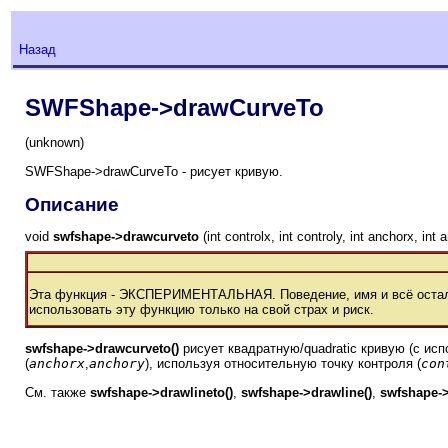
Назад
SWFShape->drawCurveTo
(unknown)
SWFShape->drawCurveTo - рисует кривую.
Описание
void
swfshape->drawcurveto
(int controlx, int controly, int anchorx, int 
Эта функция - ЭКСПЕРИМЕНТАЛЬНАЯ. Поведение, имя и всё осталь
использовать эту функцию только на свой страх и риск.
swfshape->drawcurveto()
рисует квадратную/quadratic кривую (с ис
(
anchorx
,
anchory
), используя относительную точку контроля (
con
См. также
swfshape->drawlineto()
,
swfshape->drawline()
,
swfshape-