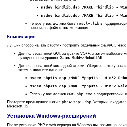
msdev bindlib.dsp /MAKE "bindlib - Wi
msdev bindlib.dsp /MAKE "bindlib - Wi
Теперь у вас должна быть
resolv.lib
в поддиректор
переписав файл с тем же именем.
Компиляция
Лучший способ начать работу - построить отдельный файл/CGI-верс
Для пользователей GUI, запустите VC++, а затем выберите Fil
нужную конфигурацию. Затем Build=>Rebuild All.
Для пользователей командной строки. Убедитесь, что у вас 
затем выполните одно из:
msdev php4ts.dsp /MAKE "php4ts - Win32 Deb
msdev php4ts.dsp /MAKE "php4ts - Win32 Rel
Теперь у вас должен быть
php.exe
в поддиректории
D
Повторите предыдущие шаги с
php4isapi.dsp
(который находится
Microsoft IIS.
Установка Windows-расширений
После установки PHP и web-сервера на Windows вы, возможно, зах