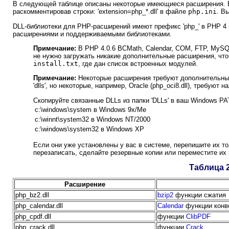
В следующей таблице описаны некоторые имеющиеся расширения. В
раскомментировав строки: 'extension=php_*.dll' в файле
php.ini
. В
DLL-библиотеки для PHP-расширений имеют префикс 'php_' в PHP 4 
расширениями и поддерживаемыми библиотеками.
Примечание:
В PHP 4.0.6 BCMath, Calendar, COM, FTP, My
не нужно загружать никакие дополнительные расширения, чт
install.txt
, где дан список встроенных модулей.
Примечание:
Некоторые расширения требуют дополнительных 
'dlls', но некоторые, например, Oracle (php_oci8.dll), требуют
Скопируйте связанные DLLs из папки 'DLLs' в ваш Windows P
c:\windows\system в Windows 9x/Me
c:\winnt\system32 в Windows NT/2000
c:\windows\system32 в Windows XP
Если они уже установлены у вас в системе, перепишите их то
перезаписать, сделайте резервные копии или переместите их в 
Таблица 
Расширение
php_bz2.dll
bzip2
функции сжатия
php_calendar.dll
Calendar
функции конв
php_cpdf.dll
функции
ClibPDF
php_crack.dll
функции
Crack