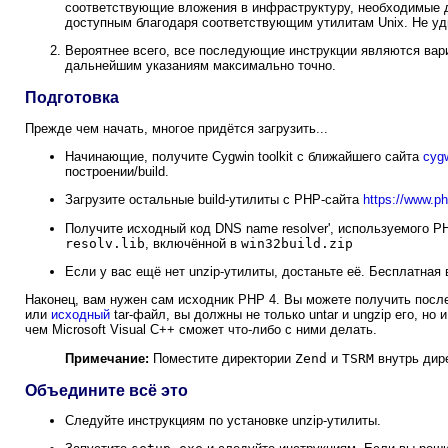
соответствующие вложения в инфраструктуру, необходимые дл
доступным благодаря соответствующим утилитам Unix. Не уди
Вероятнее всего, все последующие инструкции являются вари
дальнейшим указаниям максимально точно.
Подготовка
Прежде чем начать, многое придётся загрузить...
Начинающие, получите Cygwin toolkit с ближайшего сайта
cyg
построении/build.
Загрузите остальные build-утилиты с PHP-сайта
https://www.ph
Получите исходный код DNS name resolver', используемого P
resolv.lib
, включённой в
win32build.zip
Если у вас ещё нет unzip-утилиты, достаньте её. Бесплатная
Наконец, вам нужен сам исходник PHP 4. Вы можете получить пос
или
исходный
tar-файл, вы должны не только untar и ungzip его, но 
чем Microsoft Visual C++ сможет что-либо с ними делать.
Примечание:
Поместите директории
Zend
и
TSRM
внутрь дир
Объедините всё это
Следуйте инструкциям по установке unzip-утилиты.