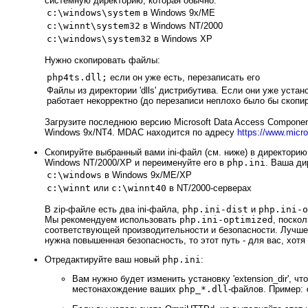
системную директорию, которая обычно:
c:\windows\system
в Windows 9x/ME
c:\winnt\system32
в Windows NT/2000
c:\windows\system32
в Windows XP
Нужно скопировать файлы:
php4ts.dll;
если он уже есть, перезаписать его
Файлы из директории 'dlls' дистрибутива. Если они уже уста
работает некорректно (до перезаписи неплохо было бы скопир
Загрузите последнюю версию Microsoft Data Access Componen
Windows 9x/NT4. MDAC находится по адресу
https://www.micro
Скопируйте выбранный вами ini-файл (см. ниже) в директо
Windows NT/2000/XP и переименуйте его в
php.ini
. Ваша д
c:\windows
в Windows 9x/ME/XP
c:\winnt
или
c:\winnt40
в NT/2000-серверах
В zip-файле есть два ini-файла,
php.ini-dist
и
php.ini-o
Мы рекомендуем использовать
php.ini-optimized
, поско
соответствующей производительности и безопасности. Лучше
нужна повышенная безопасность, то этот путь - для вас, хот
Отредактируйте ваш новый
php.ini
:
Вам нужно будет изменить установку 'extension_dir', 
местонахождение ваших
php_*.dll
-файлов. Пример: