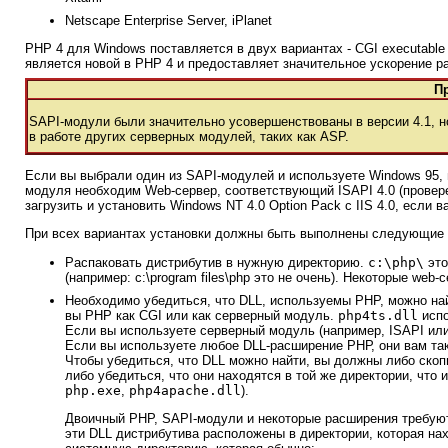
Netscape Enterprise Server, iPlanet
PHP 4 для Windows поставляется в двух вариантах - CGI executable 
является новой в PHP 4 и предоставляет значительное ускорение р
П
SAPI-модули были значительно усовершенствованы в версии 4.1, н
в работе других серверных модулей, таких как ASP.
Если вы выбрали один из SAPI-модулей и используете Windows 95,
модуля необходим Web-сервер, соответствующий ISAPI 4.0 (проверено 
загрузить и установить Windows NT 4.0 Option Pack с IIS 4.0, если
При всех вариантах установки должны быть выполнены следующие 
Распаковать дистрибутив в нужную директорию.
c:\php\
это
(например: c:\program files\php это не очень). Некоторые web
Необходимо убедиться, что DLL, используемы PHP, можно найт
вы PHP как CGI или как серверный модуль.
php4ts.dll
испо
Если вы используете серверный модуль (например, ISAPI или
Если вы используете любое DLL-расширение РНР, они вам та
Чтобы убедиться, что DLL можно найти, вы должны либо скоп
либо убедиться, что они находятся в той же директории, что
php.exe
,
php4apache.dll
).
Двоичный PHP, SAPI-модули и некоторые расширения требуют
эти DLL дистрибутива расположены в директории, которая н