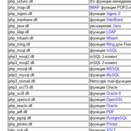
php_iisfunc.dll
IIS функции менеджме
php_imap.dll
IMAP
функции POP3 и
php_ingres.dll
функции
Ingres II
php_interbase.dll
функции
InterBase
php_java.dll
расширение
Java
php_ldap.dll
функции
LDAP
php_mhash.dll
функции
Mhash
php_ming.dll
функции
Ming
для Flas
php_msql.dll
функции
mSQL
php3_msql1.dll
mSQL 1-клиент
php3_msql2.dll
mSQL 2-клиент
php_mssql.dll
функции
MSSQL
php3_mysql.dll
функции
MySQL
php3_nsmail.dll
Netscape mail-функции
php3_oci73.dll
функции Oracle
php_oci8.dll
функции
Oracle 8
php_openssl.dll
функции
OpenSSL
php_oracle.dll
функции
Oracle
php_pdf.dll
функции
PDF
php_pgsql.dll
функции
PostgreSQL
php_printer.dll
функции
Printer
php_xslt.dll
функции
XSLT