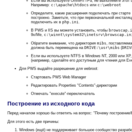
Если вы используете OmniHTTPd, не выполняйте этот ша
Например:
c:\apache\htdocs
или
c:\webroot
Определите, какие расширения подключать при старте
построено. Заметьте, что при первоначальной инсталя
подключить их в
php.ini
.
В PWS и IIS вы можете установить, чтобы
browscap.
9x/Me,
c:\winnt\system32\inetsrv\browscap.in
Обратите внимание, что директория
mibs
, поставляем
должна быть перемещена на
DRIVE:\usr\mibs
(
DRIV
Если вы используете NTFS в Windows NT, 2000 или XP,
(например, сделайте его доступным для чтения для Eve
Для PWS выдайте разрешение для webroot:
Стартовать PWS Web Manager
Редактировать Properties "Contents"-директории
Отмечать "execute"-переключатель
Построение из исходного кода
Перед началом хорошо бы ответить на вопрос: "Почему построение/b
Для этого есть две причины:
Windows (ещё) не поддерживает большое сообщество разрабо