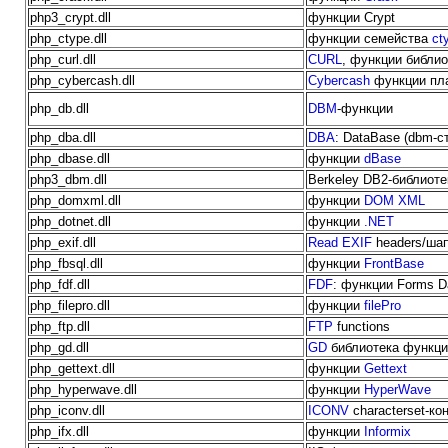
php3_crypt.dll
функции Crypt
php_ctype.dll
функции семейства
ct
php_curl.dll
CURL
, функции библио
php_cybercash.dll
Cybercash
функции пл
php_db.dll
DBM
-функции
php_dba.dll
DBA
: DataBase (dbm-с
php_dbase.dll
функции
dBase
php3_dbm.dll
Berkeley DB2-библиоте
php_domxml.dll
функции
DOM XML
php_dotnet.dll
функции
.NET
php_exif.dll
Read EXIF
headers/ша
php_fbsql.dll
функции
FrontBase
php_fdf.dll
FDF
: функции Forms D
php_filepro.dll
функции
filePro
php_ftp.dll
FTP
functions
php_gd.dll
GD
библиотека функци
php_gettext.dll
функции
Gettext
php_hyperwave.dll
функции
HyperWave
php_iconv.dll
ICONV
characterset-ко
php_ifx.dll
функции
Informix