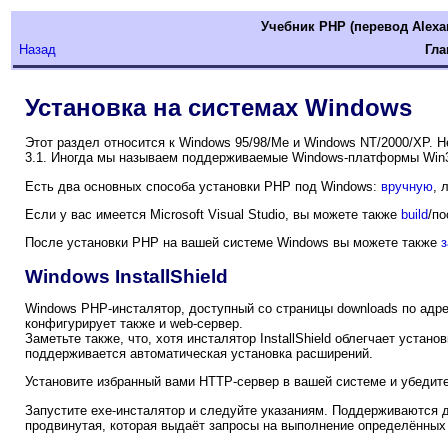
Учебник РНР (перевод Alexa
Назад
Гла
Установка на системах Windows
Этот раздел относится к Windows 95/98/Me и Windows NT/2000/XP. Н
3.1. Иногда мы называем поддерживаемые Windows-платформы Win
Есть два основных способа установки PHP под Windows:
вручную
, 
Если у вас имеется Microsoft Visual Studio, вы можете также
build
/по
После установки PHP на вашей системе Windows вы можете также
з
Windows InstallShield
Windows PHP-инсталятор, доступный со страницы downloads по адр
конфигурирует также и web-сервер.
Заметьте также, что, хотя инсталятор InstallShield облегчает устан
поддерживается автоматическая установка расширений.
Установите избранный вами HTTP-сервер в вашей системе и убедитес
Запустите exe-инсталятор и следуйте указаниям. Поддерживаются д
продвинутая, которая выдаёт запросы на выполнение определённых