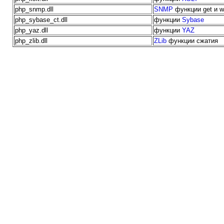
php_snmp.dll
SNMP
функции get и w
php_sybase_ct.dll
функции
Sybase
php_yaz.dll
функции
YAZ
php_zlib.dll
ZLib
функции сжатия