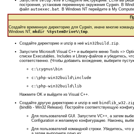
Запустите
setup.exe
и следуйте инструкциям. Если вы реши
построения, установив переменную окружения Cygwin. В Wind
файл
autoexec.bat
. В Windows NT перейдите в My Computer
П
Создайте временную директорию для Cygwin, иначе многие команды 
Windows NT,
mkdir %SystemDrive%\tmp
.
Создайте директорию и unzip в неё
win32build.zip
.
Запустите Microsoft Visual C++ и выберите меню Tools => Op
списки Executables, Includes и Library-файлов и убедитесь, чт
соответственно. (Чтобы добавить вхождение, выберите пустую
c:\cygnus\bin
c:\php-win32build\include
c:\php-win32build\lib
Нажмите OK и выйдите из Visual C++.
Создайте другую директорию и unzip в неё
bindlib_w32.zi
(bindlib - Win32 Release). Постройте соответствующую конфиг
Для пользователей GUI. Запустите VC++, а затем выбери
Configuration и желаемую конфигурацию. Наконец, выбер
Для пользователей командной строки. Убедитесь, что 
а затем выполните одно из: