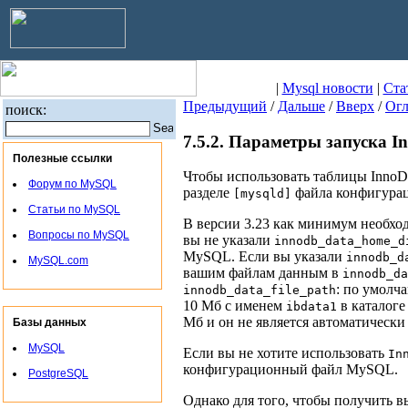
|
Mysql новости
|
Ста
Предыдущий
/
Дальше
/
Вверх
/
Огл
поиск:
7.5.2. Параметры запуска 
Полезные ссылки
Чтобы использовать таблицы Inn
Форум по MySQL
разделе
файла конфигура
[mysqld]
Статьи по MySQL
В версии 3.23 как минимум необхо
Вопросы по MySQL
вы не указали
innodb_data_home_d
MySQL. Если вы указали
innodb_d
MySQL.com
вашим файлам данным в
innodb_da
: по умолч
innodb_data_file_path
10 Мб с именем
в каталог
ibdata1
Мб и он не является автоматическ
Базы данных
MySQL
Если вы не хотите использовать
In
конфигурационный файл MySQL.
PostgreSQL
Однако для того, чтобы получить