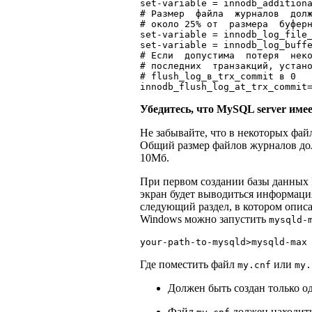
set-variable = innodb_additiona
# Размер  файла  журналов  долж
# около 25% от  размера  буферн
set-variable = innodb_log_file_
set-variable = innodb_log_buffe
# Если  допустима  потеря  неко
# последних  транзакций, устано
# flush_log_в_trx_commit в 0

Убедитесь, что MySQL server име
Не забывайте, что в некоторых фай
Общий размер файлов журналов дол
10Мб.
При первом создании базы данных 
экран будет выводиться информация
следующий раздел, в котором опис
Windows можно запустить
mysqld-
Где поместить файл
или
my.cnf
my.
Должен быть создан только 
Файл
должен находить