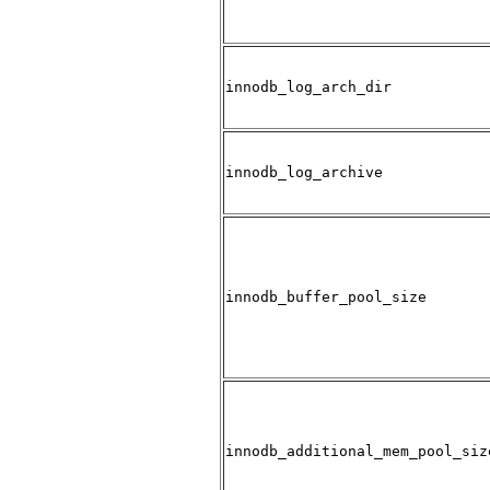
innodb_log_arch_dir
innodb_log_archive
innodb_buffer_pool_size
innodb_additional_mem_pool_siz