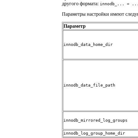
другого формата:
innodb_... = ..
Параметры настройки имеют следу
Параметр
innodb_data_home_dir
innodb_data_file_path
innodb_mirrored_log_groups
innodb_log_group_home_dir