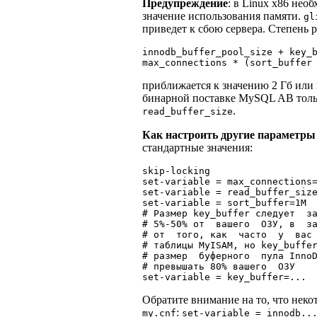
Предупреждение
: в Linux x86 нео
значение использования памяти.
gl
приведет к сбою сервера. Степень 
innodb_buffer_pool_size + key_b
приближается к значению 2 Гб или 
бинарной поставке MySQL AB тольк
.
read_buffer_size
Как настроить другие параметры 
стандартные значения:
skip-locking

set-variable = max_connections=
set-variable = read_buffer_size
set-variable = sort_buffer=1M

# Размер key_buffer следует  за
# 5%-50% от  вашего  ОЗУ, в  за
# от  того, как  часто  у  вас 
# таблицы MyISAM, но key_buffer
# размер  буферного  пула InnoD
# превышать 80% вашего  ОЗУ

Обратите внимание на то, что нек
:
my.cnf
set-variable = innodb..