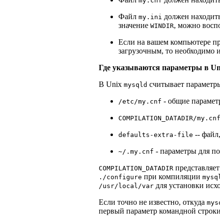
my.cnf
Файл
должен находить
my.ini
значение
, можно восп
WINDIR
Если на вашем компьютере пр
загрузочным, то необходимо 
Где указываются параметры в Un
В Unix
считывает параметры
mysqld
- общие парамет
/etc/my.cnf
COMPILATION_DATADIR/my.cn
-- фай
defaults-extra-file
- параметры для по
~/.my.cnf
представляет
COMPILATION_DATADIR
при компиляции
./configure
mysq
для установки исхо
/usr/local/var
Если точно не известно, откуда
mys
первый параметр командной строки