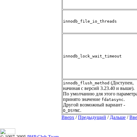
innodb_file_io_threads
innodb_lock_wait_timeout
(Доступен,
innodb_flush_method
начиная с версий 3.23.40 и выше).
По умолчанию для этого параметр
принято значение
.
fdatasync
Другой возможный вариант -
.
O_DSYNC
Вверх
/
Предыдущий
/
Дальше
/
Вв
© 1997-2005
PHP Club Team