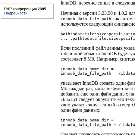
InnoDB, перечисленные в следующ
PHP конференция 2005
Начиная с версий 3.23.50 и 4.0.2 
Подробности!
как автома
innodb_data_file_path
используется следующий синтаксис
pathtodatafile:sizespecificatio
Если последний файл данных указан
табличной области InnoDB будет у
составляет 8 Мб. Например, синтак
innodb_data_home_dir =

указывает InnoDB создать один фай
Мб каждый раз, когда не будет хва
добавить еще один файл данных на
следует округлить его теку
ibdata1
явно указать округленный размер
i
один файл данных:
innodb_data_home_dir =

Следует соблюдать осторожность пр