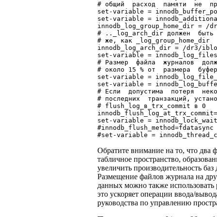
# общий  расход  памяти  не  пр
set-variable = innodb_buffer_po
set-variable = innodb_additiona
innodb_log_group_home_dir = /dr
# .._log_arch_dir должен  быть 
# же, как _log_group_home_dir

innodb_log_arch_dir = /dr3/iblo
set-variable = innodb_log_files
# Размер  файла  журналов  долж
# около 15 % от  размера  буфер
set-variable = innodb_log_file_
set-variable = innodb_log_buffe
# Если  допустима  потеря  неко
# последних  транзакций, устано
# flush_log_в_trx_commit в 0

innodb_flush_log_at_trx_commit=
set-variable = innodb_lock_wait
#innodb_flush_method=fdatasync

Обратите внимание на то, что два 
табличное пространство, образован
увеличить производительность баз 
Размещение файлов журнала на дру
данных можно также использовать р
это ускоряет операции ввода/выво
руководства по управлению простр