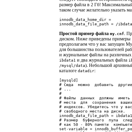
размер файла в 2 Гб! Максимальны
таком случае желательно указать м
innodb_data_home_dir =

Простой пример файла
. П
my.cnf
диском. Ниже приведены примеры
предполагаем что у вас запущен M
для большинства пользователей ра
и журнальные файлы на различных 
и два журнальных файла
ibdata1
i
). Небольшой архивн
/mysql/data
каталоге
:
datadir
[mysqld]

# Сюда  можно  добавить  другие
# ...

#

# Файлы  данных  должны  иметь 
# места  для  сохранения  ваших
# индексов. Убедитесь что у вас
# свободного места на диске.

innodb_data_file_path = ibdata1
# Размер  буферного  пула  след
# как 50 - 80% памяти  компьюте
set-variable = innodb_buffer_po