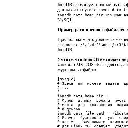
InnoDB формирует полный путь к 
данных или пути в
innodb_data_fi
не упомина
innodb_data_home_dir
MySQL.
Пример расширенного файла
my.
Предположим, что у вас есть компь
каталогов
,
and
).
`/'
`/dr2'
`/dr3'
InnoDB:
Учтите, что InnoDB не создает д
Unix или MS-DOS
для созда
mkdir
журнальных файлов.
[mysqld]

# Здесь  вы  можете  задать  др
# ...

#

innodb_data_home_dir = 

# Файлы  данных  должны  иметь 
# места  для  сохранения  ваших
# индексов

innodb_data_file_path = /ibdata
# Размер  буферного  пула  след
# как 50 - 80% памяти  компьюте
# для Linux x86 следует  убедит