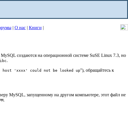
орумы
|
О нас
|
Книги
|
MySQL создаются на операционной системе SuSE Linux 7.3, но
.
ibc
''), обращайтесь к
e host 'xxxx' could not be looked up
рверу MySQL, запущенному на другом компьютере, этот файл не
.
PM