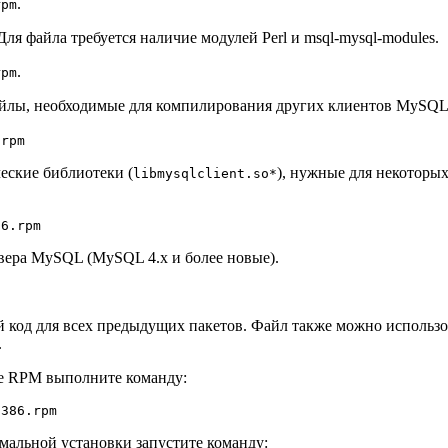
.
rpm
Для файла требуется наличие модулей Perl и msql-mysql-modules.
.
rpm
лы, необходимые для компилирования других клиентов MySQL, 
.rpm
еские библиотеки (
), нужные для некоторы
libmysqlclient.so*
86.rpm
вера MySQL (MySQL 4.x и более новые).
 код для всех предыдущих пакетов. Файл также можно использо
.
те RPM выполните команду:
альной установки запустите команду: