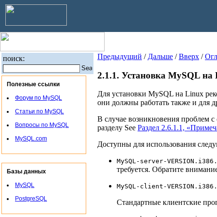
Предыдущий
/
Дальше
/
Вверх
/
Огл
поиск:
2.1.1. Установка MySQL на 
Полезные ссылки
Для установки MySQL на Linux рек
Форум по MySQL
они должны работать также и для 
Статьи по MySQL
В случае возникновения проблем с
Вопросы по MySQL
разделу See
Раздел 2.6.1.1, «Прим
MySQL.com
Доступны для использования сле
MySQL-server-VERSION.i386
требуется. Обратите внимание
Базы данных
MySQL
MySQL-client-VERSION.i386
PostgreSQL
Стандартные клиентские прог