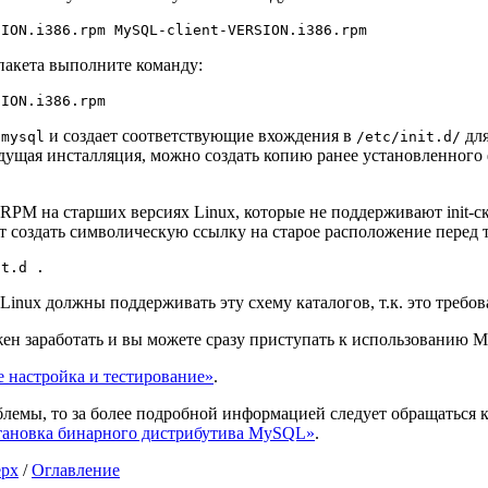
пакета выполните команду:
и создает соответствующие вхождения в
для
/mysql
/etc/init.d/
дыдущая инсталляция, можно создать копию ранее установленног
RPM на старших версиях Linux, которые не поддерживают init-
т создать символическую ссылку на старое расположение перед 
inux должны поддерживать эту схему каталогов, т.к. это требова
ен заработать и вы можете сразу приступать к использованию 
е настройка и тестирование»
.
лемы, то за более подробной информацией следует обращаться к 
Установка бинарного дистрибутива MySQL»
.
ерх
/
Оглавление