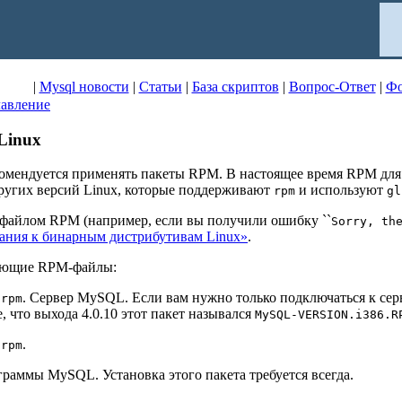
|
Mysql новости
|
Статьи
|
База скриптов
|
Вопрос-Ответ
|
Ф
авление
Linux
омендуется применять пакеты RPM. В настоящее время RPM для 
других версий Linux, которые поддерживают
и используют
rpm
gl
 файлом RPM (например, если вы получили ошибку ``
Sorry, th
ечания к бинарным дистрибутивам Linux»
.
дующие RPM-файлы:
. Сервер MySQL. Если вам нужно только подключаться к се
.rpm
, что выхода 4.0.10 этот пакет назывался
MySQL-VERSION.i386.R
.
.rpm
раммы MySQL. Установка этого пакета требуется всегда.