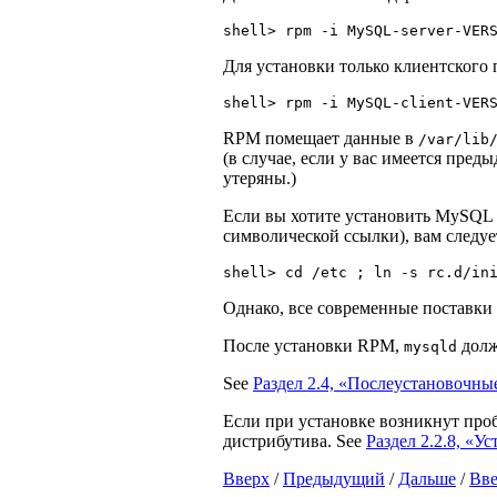
Для установки только клиентского 
RPM помещает данные в
/var/lib
(в случае, если у вас имеется пре
утеряны.)
Если вы хотите установить MySQL 
символической ссылки), вам следуе
Однако, все современные поставки L
После установки RPM,
долж
mysqld
See
Раздел 2.4, «Послеустановочны
Если при установке возникнут проб
дистрибутива. See
Раздел 2.2.8, «
Вверх
/
Предыдущий
/
Дальше
/
Вв