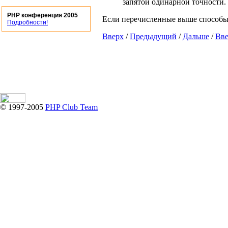
запятой одинарной точности.
PHP конференция 2005
Если перечисленные выше способы
Подробности!
Вверх
/
Предыдущий
/
Дальше
/
Вв
© 1997-2005
PHP Club Team