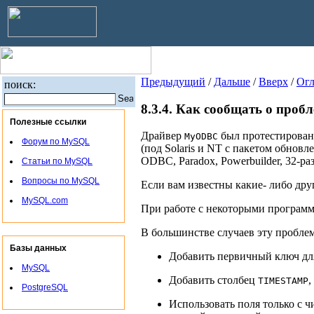
Предыдущий
/
Дальше
/
Вверх
/
Огл
поиск:
8.3.4. Как сообщать о про
Полезные ссылки
Драйвер
был протестирован с
MyODBC
Форум по MySQL
(под Solaris и NT с пакетом обновлен
ODBC, Paradox, Powerbuilder, 32-ра
Статьи по MySQL
Вопросы по MySQL
Если вам известны какие- либо др
MySQL.com
При работе с некоторыми програм
В большинстве случаев эту пробле
Базы данных
Добавить первичный ключ для
MySQL
Добавить столбец
,
TIMESTAMP
PostgreSQL
Использовать поля только с 