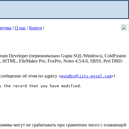
орумы
|
О нас
|
Книги
|
 Team Developer (первоначально Gupta SQL/Windows), ColdFusion
l, iHTML, FileMaker Pro, FoxPro, Notes 4.5/4.6, SBSS, Perl DBD-
сообщение об этом по адресу
!
<
myodbc@lists.mysql.com
>
.
s the record that you have modified
граммы могут не срабатывать при сравнении чисел с плавающей