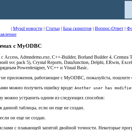
|
Mysql новости
|
Статьи
|
База скриптов
|
Вопрос-Ответ
|
Ф
авление
блемах с MyODBC
 Access, Admndemo.exe, C++-Builder, Borland Builder 4, Centura
ий svc pack 5), Crystal Reports, DataJunction, Delphi, ERwin, Exce
зрядным Powerdesigner, VC++ и Visual Basic.
угие приложения, работающие с MyODBC, пожалуйста, пошлите 
мами можно получить ошибку вроде:
Another user has modifie
му можно устранить одним из следующих способов:
 данной таблицы, если он еще не создан.
 если он еще не создан.
числами с плавающей запятой двойной точности. Некоторые про