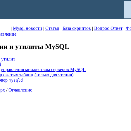
|
Mysql новости
|
Статьи
|
База скриптов
|
Вопрос-Ответ
|
Ф
авление
арии и утилиты MySQL
и утилит
d
я управления множеством серверов MySQL
 сжатых таблиц (только для чтения)
рвер
mysqld
ерх
/
Оглавление