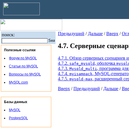
Предыдущий
/
Дальше
/
Вверх
/
Огл
поиск:
4.7. Серверные сцен
Полезные ссылки
4.7.1. Обзор серверных сценариев 
Форум по MySQL
4.7.2.
, оболочка
safe_mysqld
mysql
Статьи по MySQL
4.7.3.
, программа дл
Mysqld_multi
4.7.4.
, MySQL-генератор
myisampack
Вопросы по MySQL
4.7.5.
, расширенный се
mysqld-max
MySQL.com
Вверх
/
Предыдущий
/
Дальше
/
Вв
Базы данных
MySQL
PostgreSQL