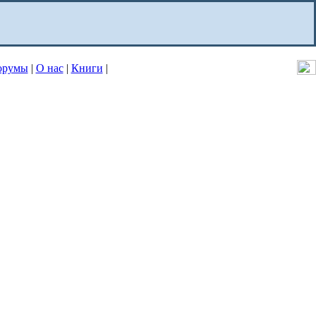
орумы
|
О нас
|
Книги
|