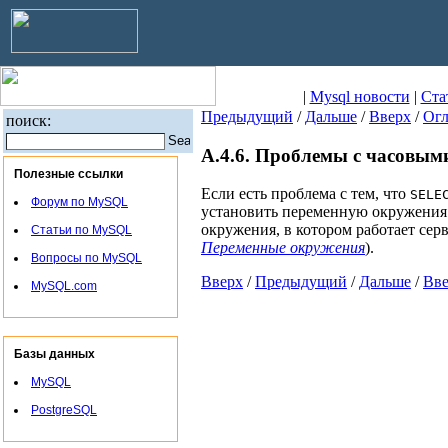
|
Mysql новости
|
Ста
Предыдущий
/
Дальше
/
Вверх
/
Огл
поиск:
A.4.6. Проблемы с часовым
Полезные ссылки
Если есть проблема с тем, что
SELE
Форум по MySQL
установить переменную окружени
окружения, в котором работает сер
Статьи по MySQL
Переменные окружения
).
Вопросы по MySQL
Вверх
/
Предыдущий
/
Дальше
/
Вв
MySQL.com
Базы данных
MySQL
PostgreSQL