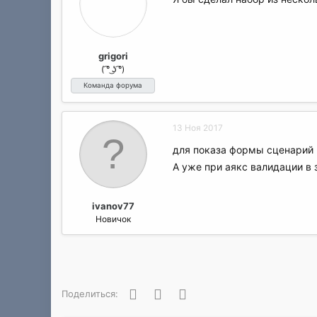
grigori
( ͡° ͜ʖ ͡°)
Команда форума
13 Ноя 2017
для показа формы сценарий не
А уже при аякс валидации в 
ivanov77
Новичок
Facebook
Twitter
WhatsApp
Поделиться: