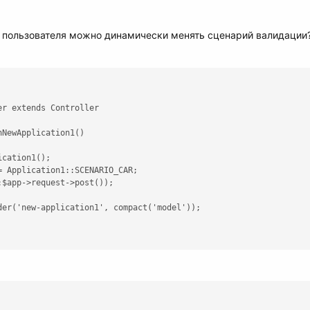
а пользователя можно динамически менять сценарий валидации
r extends Controller

NewApplication1()

cation1();

 Application1::SCENARIO_CAR;

$app->request->post());

der('new-application1', compact('model'));
