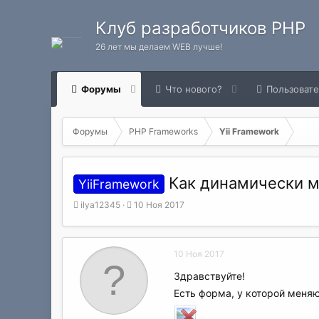
Клуб разработчиков PHP
26 лет мы делаем WEB лучше!
Форумы
Что нового?
Пользоват
Форумы
PHP Frameworks
Yii Framework
Как динамически м
YiiFramework
А
Д
ilya12345
10 Ноя 2017
в
а
т
т
о
а
10 Ноя 2017
р
н
т
а
Здравствуйте!
е
ч
Есть форма, у которой меняю
м
а
ы
л