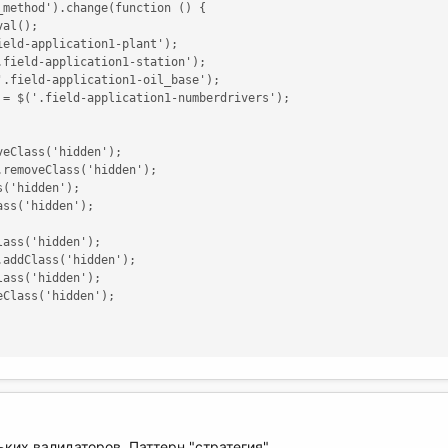
method').change(function () {

al();

eld-application1-plant');

field-application1-station');

.field-application1-oil_base');

 = $('.field-application1-numberdrivers');

eClass('hidden');

removeClass('hidden');

('hidden');

ss('hidden');

ass('hidden');

addClass('hidden');

ass('hidden');

Class('hidden');

ьких валидаторов. Паттерн "стратегия".