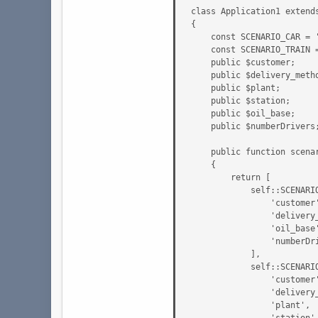
class Application1 extends
{

    const SCENARIO_CAR = '
    const SCENARIO_TRAIN =
    public $customer;

    public $delivery_metho
    public $plant;

    public $station;

    public $oil_base;

    public $numberDrivers;
    public function scenar
    {

        return [

            self::SCENARIO
                'customer'
                'delivery_
                'oil_base'
                'numberDri
            ],

            self::SCENARIO
                'customer'
                'delivery_
                'plant',

                'station',