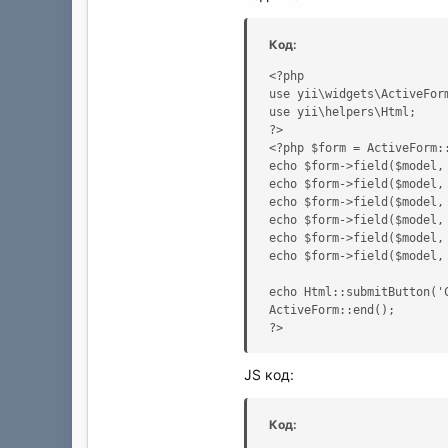
Код:
<?php

use yii\widgets\ActiveForm
use yii\helpers\Html;

?>

<?php $form = ActiveForm:
echo $form->field($model, 
echo $form->field($model,
echo $form->field($model, 
echo $form->field($model, 
echo $form->field($model,
echo $form->field($model,
echo Html::submitButton('
ActiveForm::end();

?>
JS код:
Код: