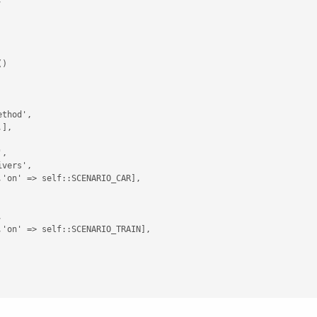
)

thod',

], 

,

vers',

'on' => self::SCENARIO_CAR], 



'on' => self::SCENARIO_TRAIN],
