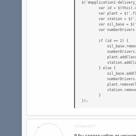
$('#application1-delivery_
        var id = $(this).v
        var plant = $('.fi
        var station = $('.
        var oil_base = $('
        var numberDrivers
        if (id == 2) {

            oil_base.remov
            numberDrivers.
            plant.addClass
            station.addCla
        } else {

            oil_base.addCl
            numberDrivers.
            plant.removeCl
            station.remove
        }

});
12 Ноя 2017
Я бы сделал набор из нескол