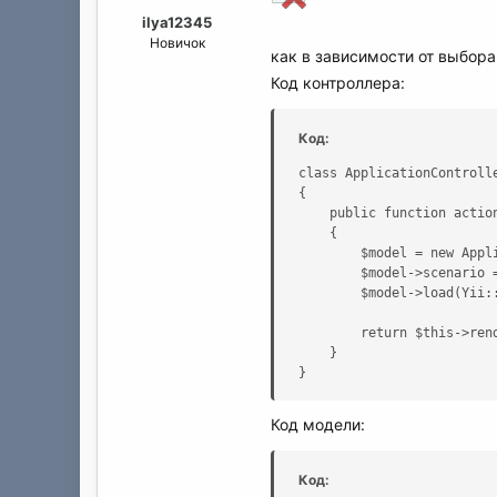
а
ilya12345
Новичок
как в зависимости от выбор
Код контроллера:
Код:
class ApplicationControlle
{

    public function action
    {

        $model = new Appli
        $model->scenario =
        $model->load(Yii::
        return $this->ren
    }

}
Код модели:
Код: