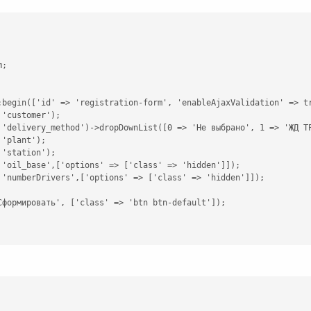
;

:begin(['id' => 'registration-form', 'enableAjaxValidation' => tr
'customer');

 'delivery_method')->dropDownList([0 => 'Не выбрано', 1 => 'ЖД ТР
'plant');

'station');

 'oil_base',['options' => ['class' => 'hidden']]);

 'numberDrivers',['options' => ['class' => 'hidden']]);

Сформировать', ['class' => 'btn btn-default']);
