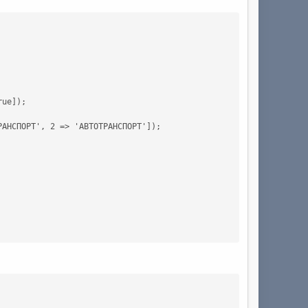
ue]);

АНСПОРТ', 2 => 'АВТОТРАНСПОРТ']);
