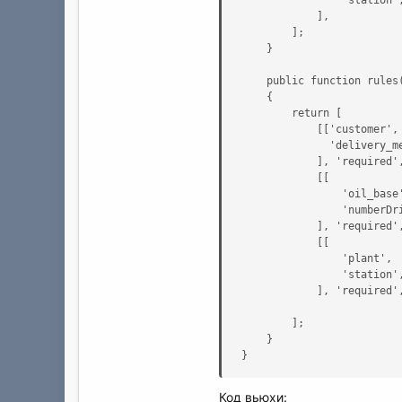
            ],

        ];

    }

    public function rules(
    {

        return [

            [['customer',

              'delivery_me
            ], 'required',
            [[

                'oil_base'
                'numberDri
            ], 'required',
            [[

                'plant',

                'station',
            ], 'required',
        ];

    }

}
Код вьюхи: