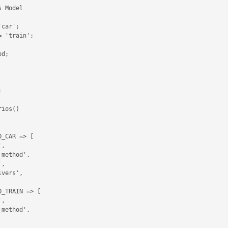
 Model

car';

 'train';

d;



ios()

_CAR => [

,

method',

,

vers',

_TRAIN => [

,

method',


