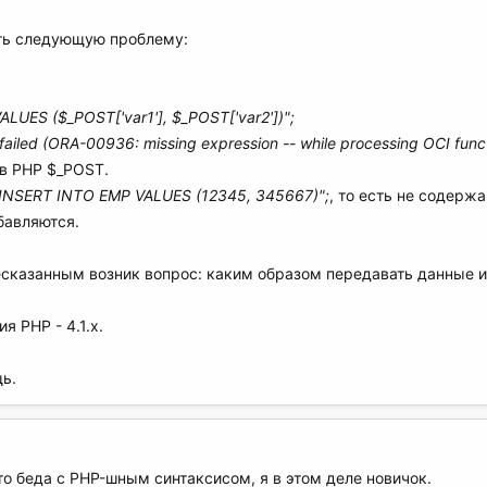
ить следующую проблему:
LUES ($_POST['var1'], $_POST['var2'])";
failed (ORA-00936: missing expression -- while processing OCI fun
в PHP $_POST.
"INSERT INTO EMP VALUES (12345, 345667)";
, то есть не содерж
бавляются.
шесказанным возник вопрос: каким образом передавать данные и
ия PHP - 4.1.х.
ь.
о беда с PHP-шным синтаксисом, я в этом деле новичок.