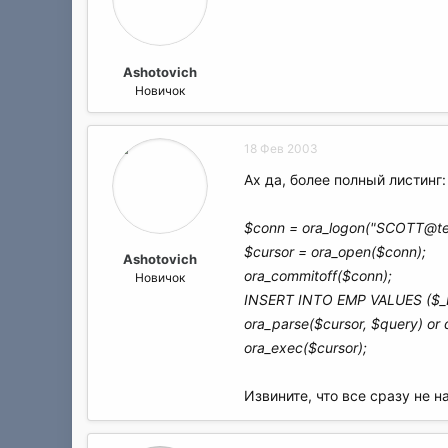
Ashotovich
Новичок
18 Фев 2003
Ах да, более полный листинг:
$conn = ora_logon("SCOTT@test
$cursor = ora_open($conn);
Ashotovich
ora_commitoff($conn);
Новичок
INSERT INTO EMP VALUES ($_PO
ora_parse($cursor, $query) or 
ora_exec($cursor);
Извините, что все сразу не н