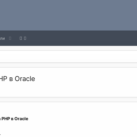
ели
P в Oracle
 PHP в Oracle
.