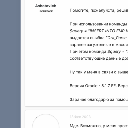
а
Ashotovich
Помогите, пожалуйста, реш
Новичок
При использовании команды
$query = "INSERT INTO EMP VA
выдается ошибка
"Ora_Parse 
заранее загуженные в масси
При этом команда
$query = 
соответствующие данные до
Ну так у меня в связи с вы
Версия Oracle - 8.1.7 EE. Верс
Заранее благодарю за помощ
18 Фев 2003
Мде. Возможно, у меня прост