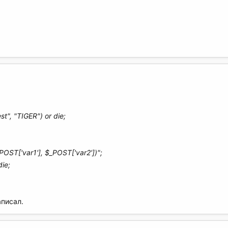
", "TIGER") or die;
ST['var1'], $_POST['var2'])";
die;
аписал.