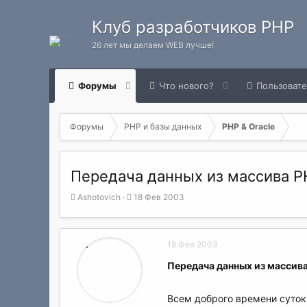
Клуб разработчиков PHP
26 лет мы делаем WEB лучше!
Форумы
Что нового?
Пользоват
Форумы
PHP и базы данных
PHP & Oracle
Передача данных из массива PH
А
Д
Ashotovich
18 Фев 2003
в
а
т
т
о
а
18 Фев 2003
р
н
т
а
Передача данных из массива
е
ч
м
а
ы
л
Всем доброго времени суток