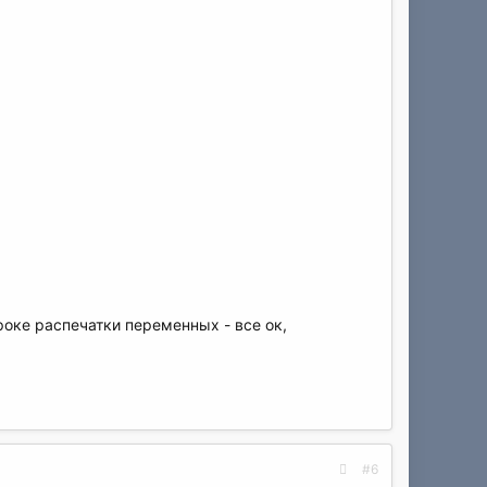
роке распечатки переменных - все ок,
#6