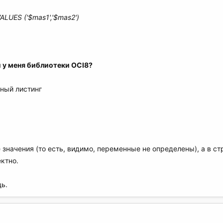
LUES ('$mas1','$mas2')
и у меня библиотеки OCI8?
ьный листинг
 значения (то есть, видимо, переменные не определены), а в ст
ктно.
ь.