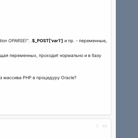
ction OPARSE)"
. .
$_POST['var1']
и пр. - переменные,
ащая переменных, проходит нормально и в базу
з массива PHP в процедуру Oracle?
#2