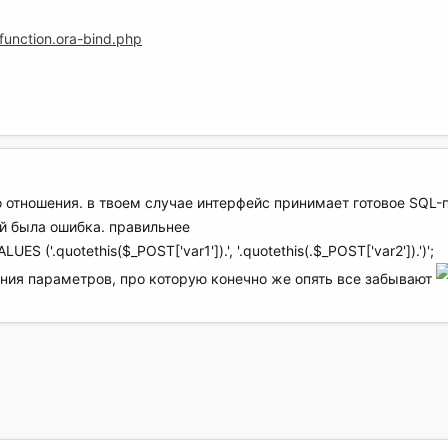
function.ora-bind.php
го отношения. в твоем случае интерфейс принимает готовое SQL
ней была ошибка. правильнее
S ('.quotethis($_POST['var1']).', '.quotethis(.$_POST['var2']).')';
чения параметров, про которую конечно же опять все забывают