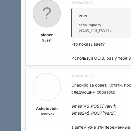
18 Фев 2003
PHP:
echo $query;

print_r($_POST);
aloner
Guest
что показывает?
Используй OCI8, раз у тебя 8i,
19 Фев 2003
Спасибо за совет. Кстати, п
следующим образом:
$mas1=$_POST['var1'];
Ashotovich
$mas2=$_POST['var2'];
Новичок
а затем уже эти переменные