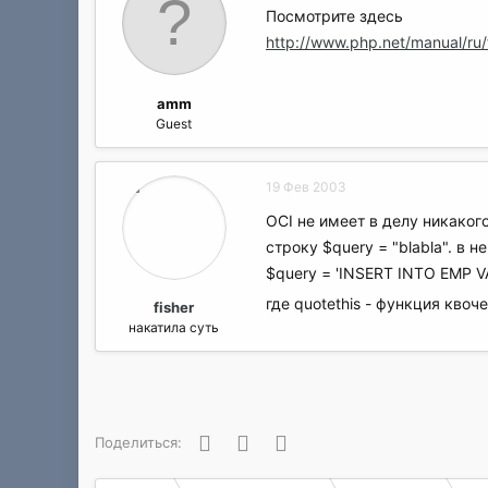
Посмотрите здесь
http://www.php.net/manual/ru/
amm
Guest
19 Фев 2003
OCI не имеет в делу никако
строку $query = "blabla". в 
$query = 'INSERT INTO EMP VALUE
где quotethis - функция кво
fisher
накатила суть
Facebook
Twitter
WhatsApp
Поделиться: