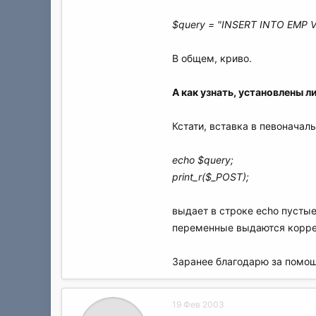
$query = "INSERT INTO EMP VA
В общем, криво.
А как узнать, установлены л
Кстати, вставка в певоначал
echo $query;
print_r($_POST);
выдает в строке echo пустые
переменные выдаются корре
Заранее благодарю за помощ
19 Фев 2003