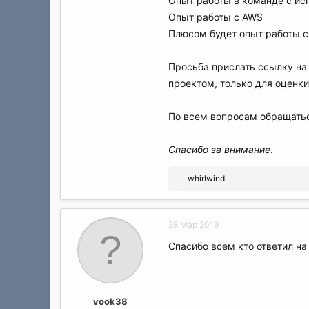
Опыт работы в команде с ис
Опыт работы с AWS
Плюсом будет опыт работы с
Просьба прислать ссылку на 
проектом, только для оценки
По всем вопросам обращатьс
Спасибо за внимание
.
Р
whirlwind
е
а
к
28 Мар 2019
ц
и
Спасибо всем кто ответил н
и
:
vook38