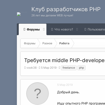
Клуб разработчиков PHP
26 лет мы делаем WEB лучше!
Форумы
Что нового?
Пользоват
Форумы
Разное
Работа
Требуется middle PHP-develope
А
Д
Т
vook38
5 Мар 2019
freelance
php
в
а
е
т
т
г
о
а
и
р
н
5 Мар 2019
т
а
Добрый день.
е
ч
м
а
ы
л
Ищу опытного PHP программ