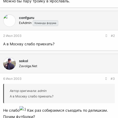
Можно бы пару тройку в Ярославль.
confguru
ExAdmin
Команда форума
2 Июл 2003
#2
А в Москву слабо приехать?
sokol
Zavolga.Net
6 Июл 2003
#3
Автор оригинала: admin
А в Москву слабо приехать?
Не слабо
Как раз собираемся съездить по делишкам.
Почем футболки?