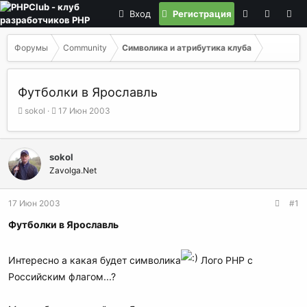
Вход
Регистрация
Форумы
Community
Символика и атрибутика клуба
Футболки в Ярославль
А
Д
sokol
17 Июн 2003
в
а
т
т
о
а
sokol
р
н
Zavolga.Net
т
а
е
ч
м
а
17 Июн 2003
#1
ы
л
а
Футболки в Ярославль
Интересно а какая будет символика
Лого PHP с
Российским флагом...?