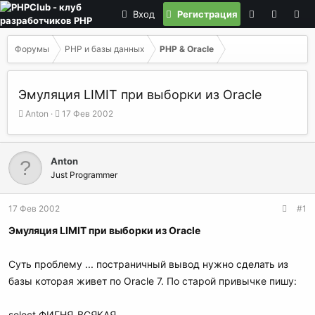
Вход
Регистрация
Форумы
PHP и базы данных
PHP & Oracle
Эмуляция LIMIT при выборки из Oracle
А
Д
Anton
17 Фев 2002
в
а
т
т
о
а
Anton
р
н
Just Programmer
т
а
е
ч
м
а
17 Фев 2002
#1
ы
л
а
Эмуляция LIMIT при выборки из Oracle
Суть проблему ... постраничный вывод нужно сделать из
базы которая живет по Oracle 7. По старой привычке пишу:
select ФИГНЯ_ВСЯКАЯ