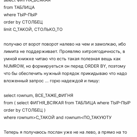
from ТАБЛИЦА
where ТЫР-ПЫР
order by СТОЛБЕЦ
limit С_ТАКОЙ, СТОЛЬКО_ТО
получаю от ворот поворот налево на чем и замолкаю, ибо
лимита не поддерживает. Проявляю хитроягодичность, в
умной книжке читаю что есть такая полезная вещь как
NUMROW, но формируеться он перед ORDER BY, поэтому
что бы обеспечить нужный порядок прикидываю что надо
вложенный запрос ... горю надеждой и пишу:
select rownum, ВСЕ_ТАЖЕ_ФИГНЯ
from ( select ФИГНЯ_ВСЯКАЯ from ТАБЛИЦА where ТЫР-ПЫР
order by СТОЛБЕЦ )
where rownum>С_ТАКОЙ and rownum<ПО_ТАКУЮТУ
Теперь я получаюсь послан уже не на лево, а прямо на то