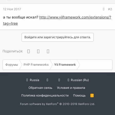
12 Ноя 2017
#2
а ты вообще искал?
http://www.yiiframework.com/extensions/?
tag=tree
Войдите или зарегистрируйтесь для ответа.
Facebook
Twitter
WhatsApp
Поделиться:
Форумы
PHP Frameworks
Yii Framework
Russia
Russian (Ru)
Обратная связь
Условия и правила
Политика конфиденциальности
Помощь
R
S
S
®
Forum software by XenForo
© 2010-2019 XenForo Ltd.