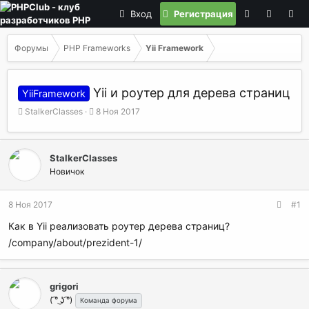
Вход
Регистрация
Форумы
PHP Frameworks
Yii Framework
Yii и роутер для дерева страниц
YiiFramework
А
Д
StalkerClasses
8 Ноя 2017
в
а
т
т
о
а
StalkerClasses
р
н
Новичок
т
а
е
ч
м
а
8 Ноя 2017
#1
ы
л
а
Как в Yii реализовать роутер дерева страниц?
/company/about/prezident-1/
grigori
( ͡° ͜ʖ ͡°)
Команда форума