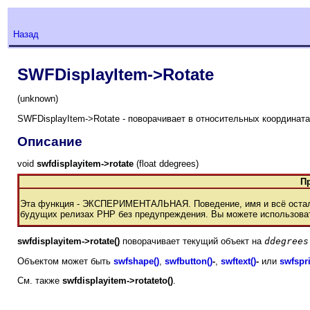
Назад
SWFDisplayItem->Rotate
(unknown)
SWFDisplayItem->Rotate - поворачивает в относительных координата
Описание
void
swfdisplayitem->rotate
(float ddegrees)
П
Эта функция - ЭКСПЕРИМЕНТАЛЬНАЯ. Поведение, имя и всё осталь
будущих релизах РНР без предупреждения. Вы можете использовать
swfdisplayitem->rotate()
поворачивает текущий объект на
ddegrees
Объектом может быть
swfshape()
,
swfbutton()
-
,
swftext()
-
или
swfspri
См. также
swfdisplayitem->rotateto()
.