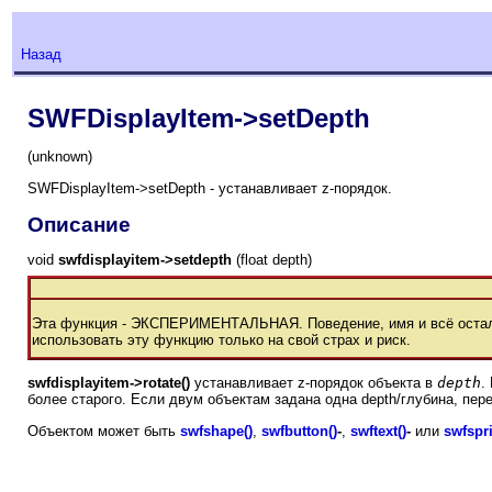
Назад
SWFDisplayItem->setDepth
(unknown)
SWFDisplayItem->setDepth - устанавливает z-порядок.
Описание
void
swfdisplayitem->setdepth
(float depth)
Эта функция - ЭКСПЕРИМЕНТАЛЬНАЯ. Поведение, имя и всё осталь
использовать эту функцию только на свой страх и риск.
swfdisplayitem->rotate()
устанавливает z-порядок объекта в
depth
.
более старого. Если двум объектам задана одна depth/глубина, пер
Объектом может быть
swfshape()
,
swfbutton()
-
,
swftext()
-
или
swfspri