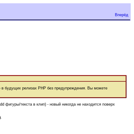
Вперёд
 в будущих релизах РНР без предупреждения. Вы можете
dd фигуры/текста в клип) - новый никогда не находится поверх
)
.