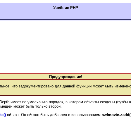
Учебник РНР
Предупреждение!
ное, что задокументировано для данной функции может быть изменено
 Depth имеет по умолчанию порядок, в котором объекты созданы (путём a
емещён может быть только второй.
te()
-объект. Он обязан быть добавлен с использованием
swfmovie->add(