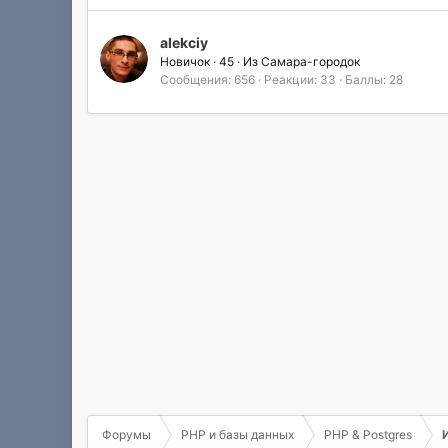
alekciy
Новичок
·
45
·
Из
Самара-городок
Сообщения
656
Реакции
33
Баллы
28
Форумы
PHP и базы данных
PHP & Postgres