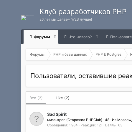
Клуб разработчиков PHP
26 лет мы делаем WEB лучше!
Форумы
Что нового?
Пользоват
Форумы
PHP и базы данных
PHP & Postgres
Пользователи, оставившие ре
Все
(2)
Like
(2)
Sad Spirit
мизантроп (Старожил PHPClub)
·
48
·
Из
Moscow,
Сообщения
1.984
Реакции
121
Баллы
63