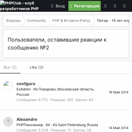
Вход
Регистрация
Форумы
Community
PHP & Встречи (Party)
Питер - 15 лет клу
Пользователи, оставившие реакции к
сообщению №2
Все
(2)
Like
(2)
confguru
ExAdmin
·
Из
Поварово, Московская область,
16 Май 2014
Россия
Сообщения
6.770
Реакции
262
Баллы
83
Alexandre
PHPПенсионер
·
64
·
Из
Saint Petersburg, Russia
14 Май 2014
Сообщения
5.038
Реакции
15
Баллы
38