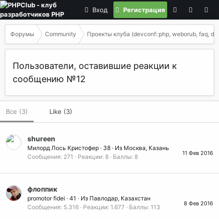
Вход
Регистрация
Форумы
Community
Проекты клуба (devconf::php, weborub, faq, det
Пользователи, оставившие реакции к
сообщению №12
Все
(3)
Like
(3)
shureen
Милорд Лось Кристофер
·
38
·
Из
Москва, Казань
11 Фев 2016
Сообщения
271
Реакции
8
Баллы
8
флоппик
promotor fidei
·
41
·
Из
Павлодар, Казахстан
8 Фев 2016
Сообщения
5.316
Реакции
1.677
Баллы
113