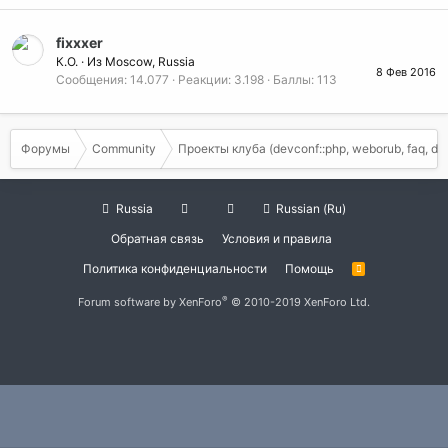
fixxxer
К.О.
·
Из
Moscow, Russia
8 Фев 2016
Сообщения
14.077
Реакции
3.198
Баллы
113
Форумы
Community
Проекты клуба (devconf::php, weborub, faq, det
Russia
Russian (Ru)
Обратная связь
Условия и правила
Политика конфиденциальности
Помощь
R
S
S
®
Forum software by XenForo
© 2010-2019 XenForo Ltd.