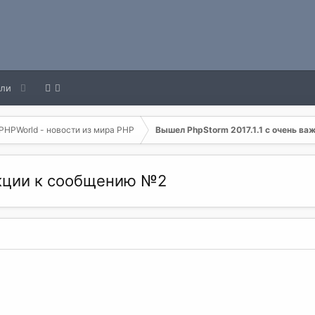
ели
PHPWorld - новости из мира PHP
Вышел PhpStorm 2017.1.1 с очень ва
акции к сообщению №2