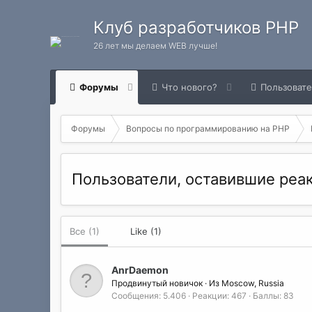
Клуб разработчиков PHP
26 лет мы делаем WEB лучше!
Форумы
Что нового?
Пользоват
Форумы
Вопросы по программированию на РНР
Пользователи, оставившие ре
Все
(1)
Like
(1)
AnrDaemon
Продвинутый новичок
·
Из
Moscow, Russia
Сообщения
5.406
Реакции
467
Баллы
83