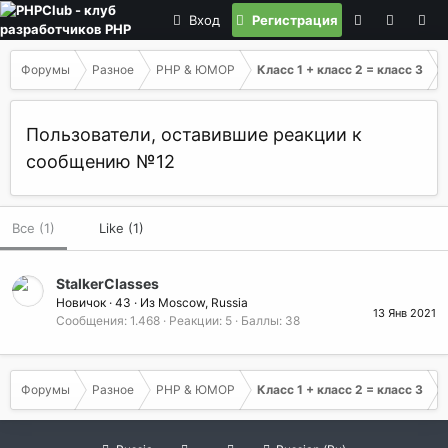
Вход
Регистрация
Форумы
Разное
PHP & ЮМОР
Класс 1 + класс 2 = класс 3
Пользователи, оставившие реакции к
сообщению №12
Все
(1)
Like
(1)
StalkerClasses
Новичок
·
43
·
Из
Moscow, Russia
13 Янв 2021
Сообщения
1.468
Реакции
5
Баллы
38
Форумы
Разное
PHP & ЮМОР
Класс 1 + класс 2 = класс 3