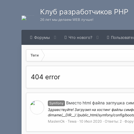
Клуб разработчиков PHP
26 лет мы делаем WEB лучше!
Форумы
Что нового?
Пользовате
Теги
404 error
Вместо html файла заглушка сим
Symfony
Здравствуйте! Загрузил на хостинг файлы симфон
dirname(__DIR__).'/public_html/symfony/config/boot
MaslenOk
Тема
10 Июл 2020
Ответы: 2
Фору