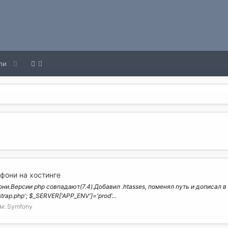
ли
фони на хостинге
и.Версии php совпадают(7.4).Добавил .htasses, поменял путь и дописал в i
strap.php'; $_SERVER['APP_ENV']='prod'...
м:
Symfony