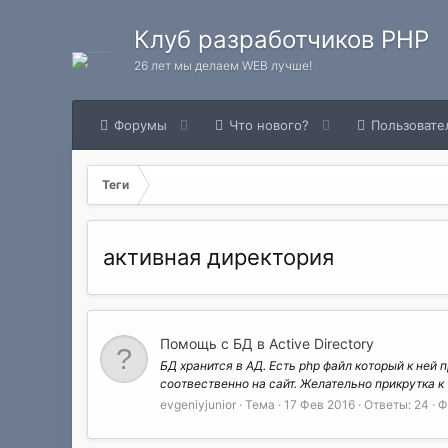
Клуб разработчиков PHP
26 лет мы делаем WEB лучше!
Форумы
Что нового?
Пользовате
Теги
активная директория
Помощь с БД в Active Directory
БД хранится в АД. Есть php файл который к не
соотвественно на сайт. Желательно прикрутка к 
evgeniyjunior
Тема
17 Фев 2016
Ответы: 24
Ф