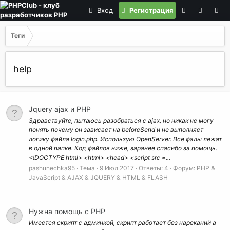
Вход
Регистрация
Теги
help
Jquery ajax и PHP
Здравствуйте, пытаюсь разобраться с ajax, но никак не могу
понять почему он зависает на beforeSend и не выполняет
логику файла login.php. Использую OpenServer. Все фалы лежат
в одной папке. Код файлов ниже, заранее спасибо за помощь.
<!DOCTYPE html> <html> <head> <script src =...
pashunechka95
Тема
9 Июл 2017
Ответы: 4
Форум:
PHP &
JavaScript & AJAX & JQUERY & HTML & FLASH
Нужна помощь с PHP
Имеется скрипт с админкой, скрипт работает без нареканий а