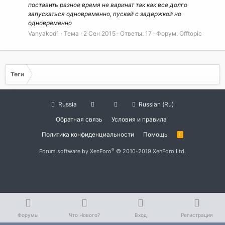
поставить разное время не варинат так как все долго
запускаться одновременно, пускай с задержкой но
одновременно
Vanyakod1
Тема
2 Сен 2015
Ответы: 17
Форум:
Offtopic
Теги
Russia
Russian (Ru)
Обратная связь
Условия и правила
Политика конфиденциальности
Помощь
R
S
S
®
Forum software by XenForo
© 2010-2019 XenForo Ltd.
Форумы
Что Нового?
Вход
Регистрация