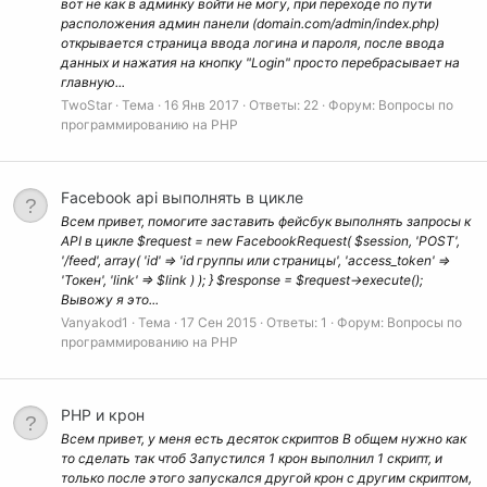
вот не как в админку войти не могу, при переходе по пути
расположения админ панели (domain.com/admin/index.php)
открывается страница ввода логина и пароля, после ввода
данных и нажатия на кнопку "Login" просто перебрасывает на
главную...
TwoStar
Тема
16 Янв 2017
Ответы: 22
Форум:
Вопросы по
программированию на РНР
Facebook api выполнять в цикле
Всем привет, помогите заставить фейсбук выполнять запросы к
API в цикле $request = new FacebookRequest( $session, 'POST',
'/feed', array( 'id' => 'id группы или страницы', 'access_token' =>
'Токен', 'link' => $link ) ); } $response = $request->execute();
Вывожу я это...
Vanyakod1
Тема
17 Сен 2015
Ответы: 1
Форум:
Вопросы по
программированию на РНР
PHP и крон
Всем привет, у меня есть десяток скриптов В общем нужно как
то сделать так чтоб Запустился 1 крон выполнил 1 скрипт, и
только после этого запускался другой крон с другим скриптом,