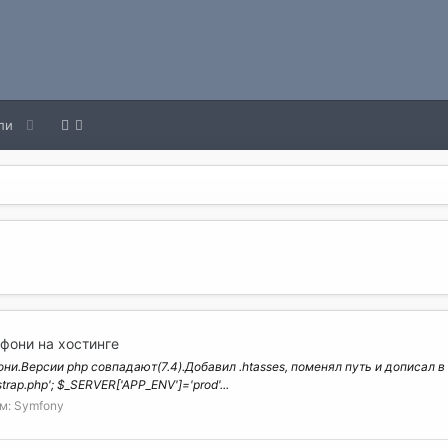
ли
фони на хостинге
и.Версии php совпадают(7.4).Добавил .htasses, поменял путь и дописал в i
strap.php'; $_SERVER['APP_ENV']='prod'...
м:
Symfony