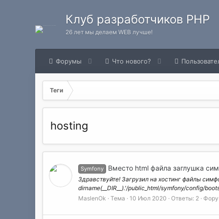
Клуб разработчиков PHP
26 лет мы делаем WEB лучше!
Форумы
Что нового?
Пользовате
Теги
hosting
Вместо html файла заглушка сим
Symfony
Здравствуйте! Загрузил на хостинг файлы симфон
dirname(__DIR__).'/public_html/symfony/config/boot
MaslenOk
Тема
10 Июл 2020
Ответы: 2
Фору