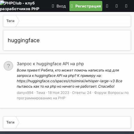
Вход
Регистрация
Теги
huggingface
Запрос к huggingface API на php
Всем привет! Ребята, кто может помочь написать код для
запроса к huggingface API на php? К примеру на:
https://huggingface.co/spaces/choimirai/whisper-large-v3 Все
пытаюсь как то на php но ничего не работает. Спасибо!
danyx994
Тема
18 Ноя 2023
Ответы: 24
Форум:
Вопросы по
программированию на РНР
Теги