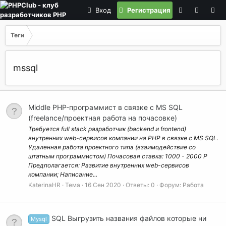
Вход
Регистрация
Теги
mssql
Middle PHP-программист в связке с MS SQL
(freelance/проектная работа на почасовке)
Требуется full stack разработчик (backend и frontend)
внутренних web-сервисов компании на PHP в связке с MS SQL.
Удаленная работа проектного типа (взаимодействие со
штатным программистом) Почасовая ставка: 1000 - 2000 Р
Предполагается: Развитие внутренних web-сервисов
компании; Написание...
KaterinaHR
Тема
16 Сен 2020
Ответы: 0
Форум:
Работа
SQL Выгрузить названия файлов которые ни
Mysql