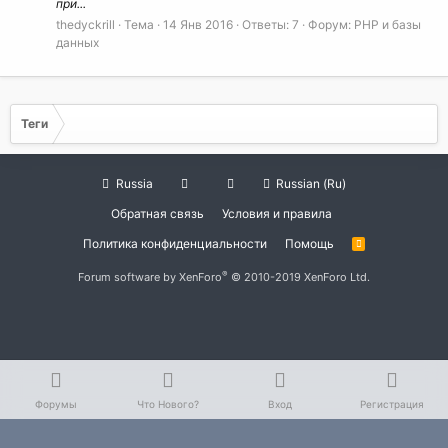
при...
thedyckrill
Тема
14 Янв 2016
Ответы: 7
Форум:
PHP и базы
данных
Теги
Russia
Russian (Ru)
Обратная связь
Условия и правила
Политика конфиденциальности
Помощь
R
S
S
®
Forum software by XenForo
© 2010-2019 XenForo Ltd.
Форумы
Что Нового?
Вход
Регистрация