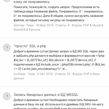
кому не понравились
Помогите, пожалуйста, создать запрос. Предположим есть
таблица вида Название файла, Понравилось (1 - понравилось,
0- не понравилось), Дата В общем, нужно выгрузить названия
файлов, которые ни кому ни разу не понравились
4onnep
Тема
18 Мар 2019
Ответы: 4
Форум:
PHP & Mysql &
MariaDB & Percona
"просто" SQL и php
Доброго времени суток! Делаю запрос к БД MS SQL через ajax.
в sqlQuery.php делается выборка и формируется массив <?php
$id_tec = $_GET['tec_id']; $id_device = $_GET['device_id']; //
подключение к БД include_once '../php/DBconnect.php'; if ($id_tec
== 0) { echo json_encode(array("c" =>...
kickbeat
Тема
3 Окт 2018
Ответы: 16
Форум:
PHP и базы
данных
Запись бинарных данных в БД MSSQL
Доброго времени суток! Необходимо поместить бинарные
данные в базу ms sql. Используется драйвер SQLSRV. Не могу
побороть ошибку: An invalid PHP type for parameter 14 was