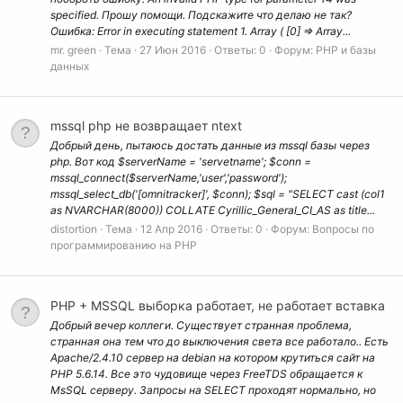
specified. Прошу помощи. Подскажите что делаю не так?
Ошибка: Error in executing statement 1. Array ( [0] => Array...
mr. green
Тема
27 Июн 2016
Ответы: 0
Форум:
PHP и базы
данных
mssql php не возвращает ntext
Добрый день, пытаюсь достать данные из mssql базы через
php. Вот код $serverName = 'servetname'; $conn =
mssql_connect($serverName,'user','password');
mssql_select_db('[omnitracker]', $conn); $sql = "SELECT cast (col1
as NVARCHAR(8000)) COLLATE Cyrillic_General_CI_AS as title...
distortion
Тема
12 Апр 2016
Ответы: 0
Форум:
Вопросы по
программированию на РНР
PHP + MSSQL выборка работает, не работает вставка
Добрый вечер коллеги. Существует странная проблема,
странная она тем что до выключения света все работало.. Есть
Apache/2.4.10 сервер на debian на котором крутиться сайт на
PHP 5.6.14. Все это чудовище через FreeTDS обращается к
MsSQL серверу. Запросы на SELECT проходят нормально, но