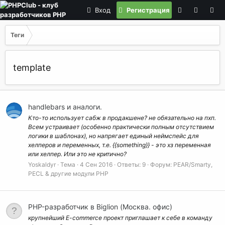
Вход
Регистрация
Теги
template
handlebars и аналоги.
Кто-то использует сабж в продакшене? не обязательно на пхп.
Всем устраивает (особенно практически полным отсутствием
логики в шаблонах), но напрягает единый неймспейс для
хелперов и переменных, т.е. {{something}} - это хз переменная
или хелпер. Или это не критично?
Yoskaldyr
Тема
4 Сен 2016
Ответы: 9
Форум:
PEAR/Smarty,
PECL & другие модули PHP
PHP-разработчик в Biglion (Москва. офис)
крупнейший E-commerce проект приглашает к себе в команду