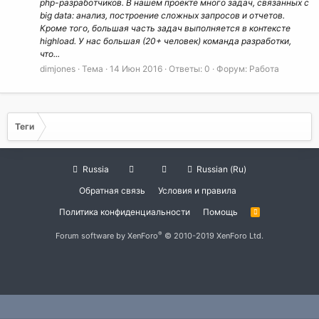
php-разработчиков. В нашем проекте много задач, связанных с
big data: анализ, построение сложных запросов и отчетов.
Кроме того, большая часть задач выполняется в контексте
highload. У нас большая (20+ человек) команда разработки,
что...
dimjones
Тема
14 Июн 2016
Ответы: 0
Форум:
Работа
Теги
Russia
Russian (Ru)
Обратная связь
Условия и правила
Политика конфиденциальности
Помощь
R
S
S
®
Forum software by XenForo
© 2010-2019 XenForo Ltd.