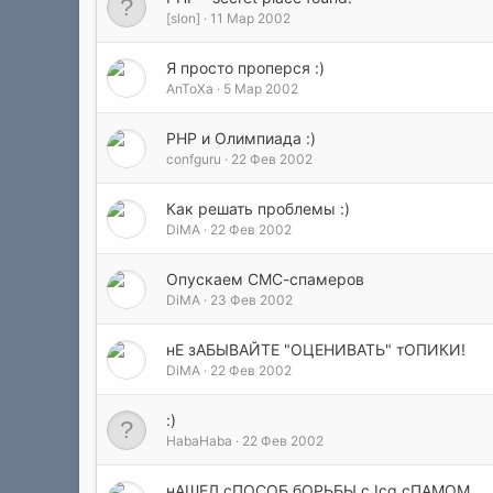
[slon]
11 Мар 2002
Я просто проперся :)
AnToXa
5 Мар 2002
PHP и Олимпиада :)
confguru
22 Фев 2002
Как решать проблемы :)
DiMA
22 Фев 2002
Опускаем СМС-спамеров
DiMA
23 Фев 2002
нЕ зАБЫВАЙТЕ "ОЦЕНИВАТЬ" тОПИКИ!
DiMA
22 Фев 2002
:)
HabaHaba
22 Фев 2002
нАШЕЛ сПОСОБ бОРЬБЫ с Icq сПАМОМ