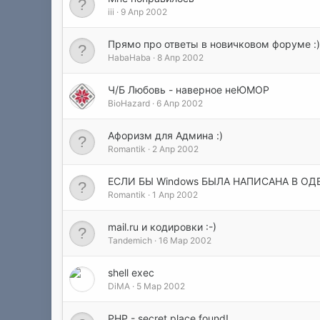
iii
9 Апр 2002
Прямо про ответы в новичковом форуме :)
HabaHaba
8 Апр 2002
Ч/Б Любовь - наверное неЮМОР
BioHazard
6 Апр 2002
Афоризм для Админа :)
Romantik
2 Апр 2002
ЕСЛИ БЫ Windows БЫЛА НАПИСАНА В ОД
Romantik
1 Апр 2002
mail.ru и кодировки :-)
Tandemich
16 Мар 2002
shell exec
DiMA
5 Мар 2002
PHP - secret place found!