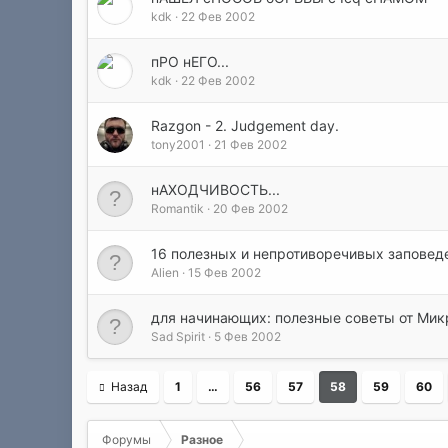
kdk
22 Фев 2002
пРО нЕГО...
kdk
22 Фев 2002
Razgon - 2. Judgement day.
tony2001
21 Фев 2002
нАХОДЧИВОСТЬ...
Romantik
20 Фев 2002
16 полезных и непротиворечивых заповед
Alien
15 Фев 2002
для начинающих: полезные советы от Мик
Sad Spirit
5 Фев 2002
Назад
1
…
56
57
58
59
60
Форумы
Разное