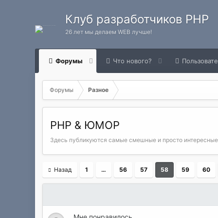
Клуб разработчиков PHP
26 лет мы делаем WEB лучше!
Форумы
Что нового?
Пользоват
Форумы
Разное
PHP & ЮМОР
Здесь публикуются самые смешные и просто интересные "
Назад
1
…
56
57
58
59
60
Мне понравилось