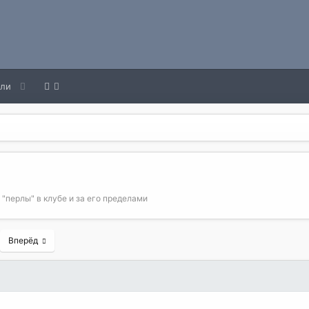
ели
перлы" в клубе и за его пределами
Вперёд