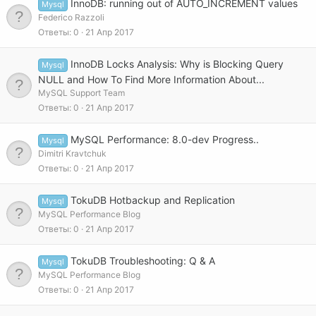
InnoDB: running out of AUTO_INCREMENT values
Mysql
Federico Razzoli
Ответы
0
21 Апр 2017
InnoDB Locks Analysis: Why is Blocking Query
Mysql
NULL and How To Find More Information About...
MySQL Support Team
Ответы
0
21 Апр 2017
MySQL Performance: 8.0-dev Progress..
Mysql
Dimitri Kravtchuk
Ответы
0
21 Апр 2017
TokuDB Hotbackup and Replication
Mysql
MySQL Performance Blog
Ответы
0
21 Апр 2017
TokuDB Troubleshooting: Q & A
Mysql
MySQL Performance Blog
Ответы
0
21 Апр 2017