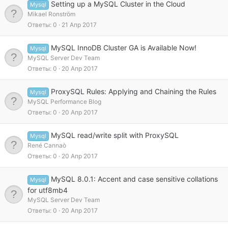
Setting up a MySQL Cluster in the Cloud
Mysql
Mikael Ronström
Ответы
0
21 Апр 2017
MySQL InnoDB Cluster GA is Available Now!
Mysql
MySQL Server Dev Team
Ответы
0
20 Апр 2017
ProxySQL Rules: Applying and Chaining the Rules
Mysql
MySQL Performance Blog
Ответы
0
20 Апр 2017
MySQL read/write split with ProxySQL
Mysql
René Cannaò
Ответы
0
20 Апр 2017
MySQL 8.0.1: Accent and case sensitive collations
Mysql
for utf8mb4
MySQL Server Dev Team
Ответы
0
20 Апр 2017