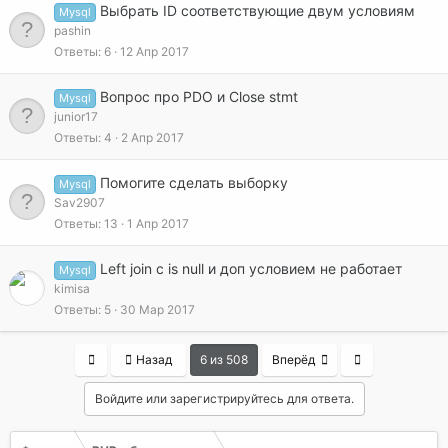
Выбрать ID соответствующие двум условиям
Mysql
pashin
Ответы
6
12 Апр 2017
Вопрос про PDO и Close stmt
Mysql
junior17
Ответы
4
2 Апр 2017
Помогите сделать выборку
Mysql
Sav2907
Ответы
13
1 Апр 2017
Left join с is null и доп условием не работает
Mysql
kimisa
Ответы
5
30 Мар 2017
First
Last
Назад
6 из 508
Вперёд
Войдите или зарегистрируйтесь для ответа.