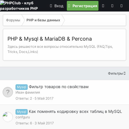
Вход
Регистрация
Форумы
PHP и базы данных
PHP & Mysql & MariaDB & Percona
Здесь решаются все вопросы относительно MySQL (FAQ,Tips,
Tricks, Docs,Links)
Фильтры
Фильтр товаров по свойствам
Mysql
Иван фамилия
Ответы
2
5 Май 2017
Как поменять кодировку всех таблиц в MySQL
Mysql
confguru
Ответы
6
3 Май 2017