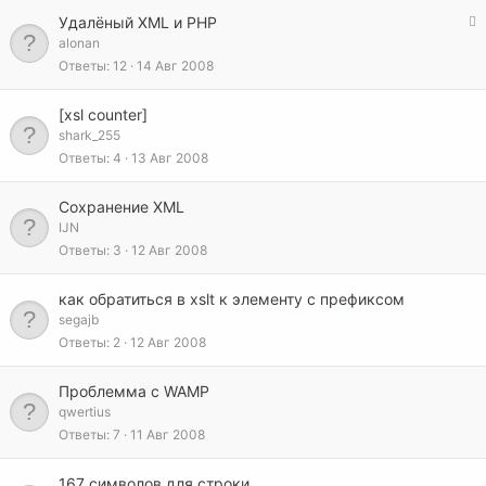
З
Удалёный XML и PHP
а
alonan
к
Ответы
12
14 Авг 2008
р
ы
[xsl counter]
т
shark_255
а
Ответы
4
13 Авг 2008
Сохранение XML
IJN
Ответы
3
12 Авг 2008
как обратиться в xslt к элементу c префиксом
segajb
Ответы
2
12 Авг 2008
Проблемма с WAMP
qwertius
Ответы
7
11 Авг 2008
167 символов для строки