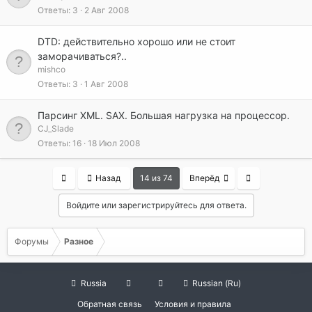
Ответы
3
2 Авг 2008
DTD: действительно хорошо или не стоит
заморачиваться?..
mishco
Ответы
3
1 Авг 2008
Парсинг XML. SAX. Большая нагрузка на процессор.
CJ_Slade
Ответы
16
18 Июл 2008
First
Last
Назад
14 из 74
Вперёд
Войдите или зарегистрируйтесь для ответа.
Форумы
Разное
Russia
Russian (Ru)
Обратная связь
Условия и правила