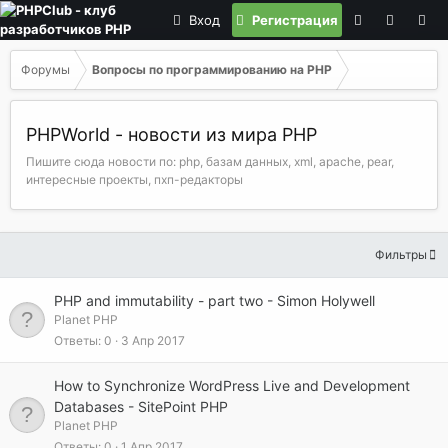
Вход
Регистрация
Форумы
Вопросы по программированию на РНР
PHPWorld - новости из мира PHP
Пишите сюда новости по: php, базам данных, xml, apache, pear,
интересные проекты, пхп-редакторы
Фильтры
PHP and immutability - part two - Simon Holywell
Planet PHP
Ответы
0
3 Апр 2017
How to Synchronize WordPress Live and Development
Databases - SitePoint PHP
Planet PHP
Ответы
0
1 Апр 2017