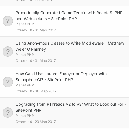
Procedurally Generated Game Terrain with ReactJS, PHP,
and Websockets - SitePoint PHP
Planet PHP
Ответы
0
31 Мар 2017
Using Anonymous Classes to Write Middleware - Matthew
Weier O'Phinney
Planet PHP
Ответы
0
31 Мар 2017
How Can I Use Laravel Envoyer or Deployer with
SemaphoreCI? - SitePoint PHP
Planet PHP
Ответы
0
30 Мар 2017
Upgrading from PThreads v2 to V3: What to Look out For -
SitePoint PHP
Planet PHP
Ответы
0
29 Мар 2017