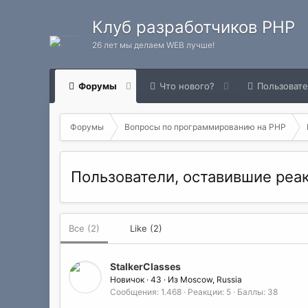
Клуб разработчиков PHP
26 лет мы делаем WEB лучше!
Форумы
Что нового?
Пользоват
Форумы
Вопросы по программированию на РНР
Пользователи, оставившие ре
Все
(2)
Like
(2)
StalkerClasses
Новичок
·
43
·
Из
Moscow, Russia
Сообщения
1.468
Реакции
5
Баллы
38