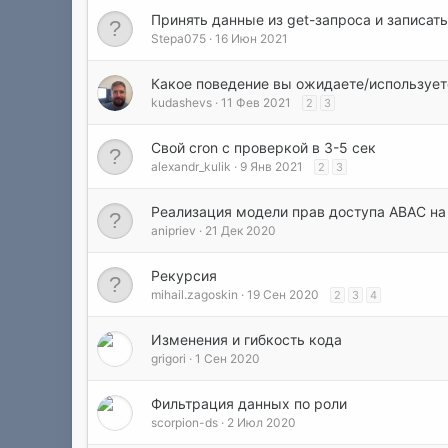
Принять данные из get-запроса и записать
Stepa075
16 Июн 2021
Какое поведение вы ожидаете/использует
kudashevs
11 Фев 2021
2
3
Свой cron с проверкой в 3-5 сек
alexandr_kulik
9 Янв 2021
2
3
Реализация модели прав доступа ABAC на
anipriev
21 Дек 2020
Рекурсия
mihail.zagoskin
19 Сен 2020
2
3
4
Изменения и гибкость кода
grigori
1 Сен 2020
Фильтрация данных по роли
scorpion-ds
2 Июл 2020