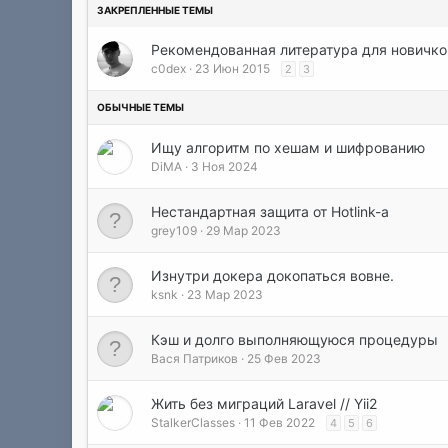
Рекомендованная литература для новичков
c0dex
23 Июн 2015
2
3
Ищу алгоритм по хешам и шифрованию
DiMA
3 Ноя 2024
Нестандартная защита от Hotlink-а
grey109
29 Мар 2023
Изнутри докера докопаться вовне.
ksnk
23 Мар 2023
Кэш и долго выполняющуюся процедуры
Вася Патриков
25 Фев 2023
Жить без миграций Laravel // Yii2
StalkerClasses
11 Фев 2022
4
5
6