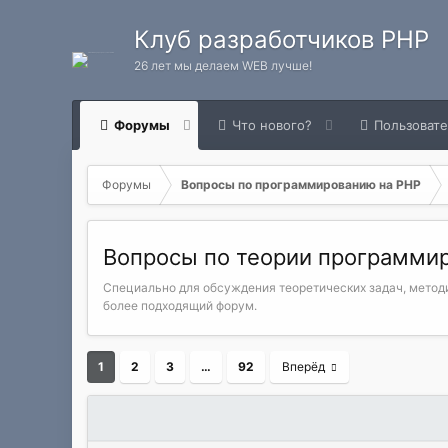
Клуб разработчиков PHP
26 лет мы делаем WEB лучше!
Форумы
Что нового?
Пользоват
Форумы
Вопросы по программированию на РНР
Вопросы по теории программи
Специально для обсуждения теоретических задач, методи
более подходящий форум.
1
2
3
…
92
Вперёд