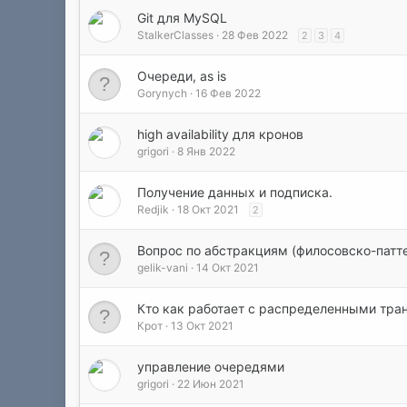
Git для MySQL
StalkerClasses
28 Фев 2022
2
3
4
Очереди, as is
Gorynych
16 Фев 2022
high availability для кронов
grigori
8 Янв 2022
Получение данных и подписка.
Redjik
18 Окт 2021
2
Вопрос по абстракциям (филосовско-патт
gelik-vani
14 Окт 2021
Кто как работает с распределенными тра
Крот
13 Окт 2021
управление очередями
grigori
22 Июн 2021