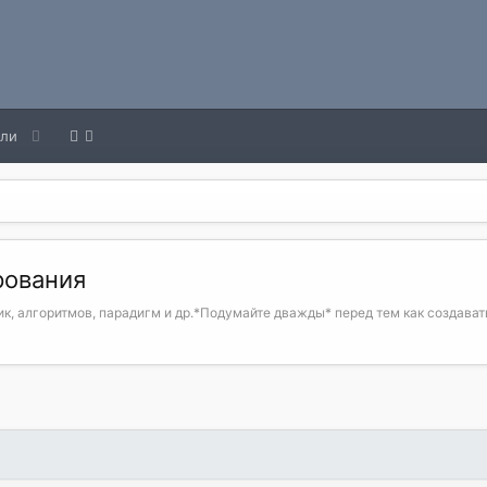
ели
рования
к, алгоритмов, парадигм и др.*Подумайте дважды* перед тем как создавать