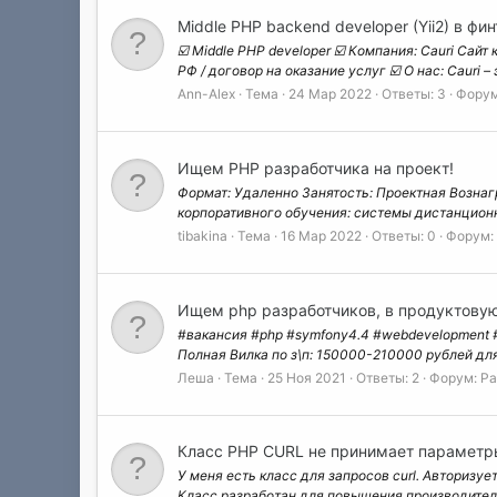
Middle PHP backend developer (Yii2) в ф
☑️ Middle PHP developer ☑️ Компания: Cauri Сайт
РФ / договор на оказание услуг ☑️ О нас: Cauri 
Ann-Alex
Тема
24 Мар 2022
Ответы: 3
Фору
Ищем PHP разработчика на проект!
Формат: Удаленно Занятость: Проектная Вознаг
корпоративного обучения: системы дистанцион
tibakina
Тема
16 Мар 2022
Ответы: 0
Форум:
Ищем php разработчиков, в продуктовую
#вакансия #php #symfony4.4 #webdevelopment #b
Полная Вилка по з\п: 150000-210000 рублей для 
Леша
Тема
25 Ноя 2021
Ответы: 2
Форум:
Ра
Класс PHP CURL не принимает параметр
У меня есть класс для запросов curl. Авторизу
Класс разработан для повышения производитель