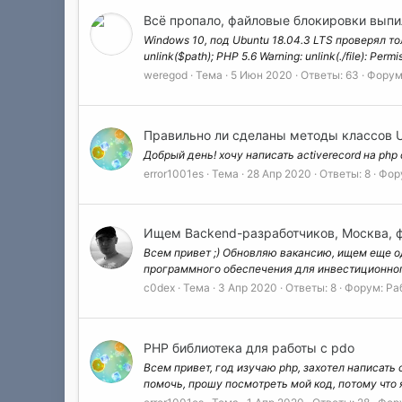
Всё пропало, файловые блокировки выпи
Windows 10, под Ubuntu 18.04.3 LTS проверял только н
unlink($path); PHP 5.6 Warning: unlink(./file): Permis
weregod
Тема
5 Июн 2020
Ответы: 63
Форум
Правильно ли сделаны методы классов Use
Добрый день! хочу написать activerecord на php
error1001es
Тема
28 Апр 2020
Ответы: 8
Фор
Ищем Backend-разработчиков, Москва, ф
Всем привет ;) Обновляю вакансию, ищем еще о
программного обеспечения для инвестиционног
c0dex
Тема
3 Апр 2020
Ответы: 8
Форум:
Ра
PHP библиотека для работы с pdo
Всем привет, год изучаю php, захотел написать
помочь, прошу посмотреть мой код, потому что я