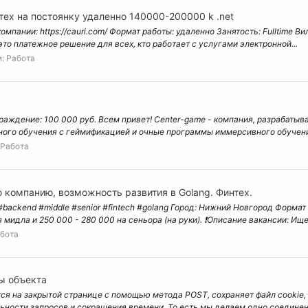
интех на постоянку удаленно 140000-200000 k .net
 компании: https://cauri.com/ Формат работы: удаленно Занятость: Fulltime
– это платежное решение для всех, кто работает с услугами электронной...
м:
Работа
раждение: 100 000 руб. Всем привет! Center-game - компания, разрабаты
ного обучения с геймификацией и очные программы иммерсивного обучени
Работа
 компанию, возможность развития в Golang. Финтех.
ackend #middle #senior #fintech #golang Город: Нижний Новгород Формат 
мидла и 250 000 - 280 000 на сеньора (на руки). ❗Описание вакансии: Ище
бота
ы объекта
ется на закрытой странице с помощью метода POST, сохраняет файл cookie,
ности запросов и сокращения времени. То есть мы делаем одно соединени