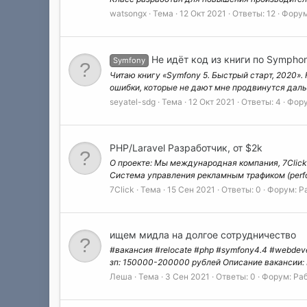
watsongx
Тема
12 Окт 2021
Ответы: 12
Фору
Не идёт код из книги по Sympho
Symfony
Читаю книгу «Symfony 5. Быстрый старт, 2020». 
ошибки, которые не дают мне продвинутся даль
seyatel-sdg
Тема
12 Окт 2021
Ответы: 4
Фор
PHP/Laravel Разработчик, от $2k
О проекте: Мы международная компания, 7Click 
Система управления рекламным трафиком (perfo
7Click
Тема
15 Сен 2021
Ответы: 0
Форум:
Р
ищем мидла на долгое сотрудничество
#вакансия #relocate #php #symfony4.4 #webdeve
зп: 150000-200000 рублей Описание вакансии: И
Леша
Тема
3 Сен 2021
Ответы: 0
Форум:
Ра