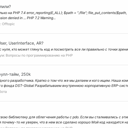
лили?
а PHP 7.4 error_reporting(E_ALL); $path = "./file"; file_put_contents($path, "st
sion denied in ... PHP 7.2 Warning...
:
Offtopic
r, UserInterface, AR?
 с нуля, кто может глянуть код и посмотреть все ли правильно с точки зрен
ум:
Вопросы по программированию на РНР
улл-тайм, 250k
дного разработчика. Кратко о том что же мы делаем и кого ищем. Наша к
о фонда DST-Global Разрабатываем внутреннюю корпоративную ERP-систем
бота
 свою библиотеку для облегчения работы с pdo. Если вы сталкивались с эт
 почему-то не уверен, что в нем все сделано хорошо Мой код находится на 