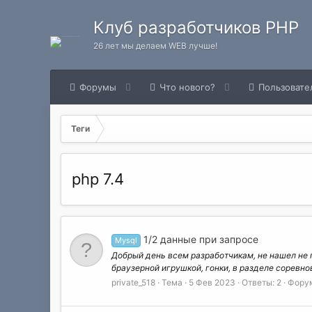
Клуб разработчиков PHP
26 лет мы делаем WEB лучше!
Форумы
Что нового?
Пользовате
Теги
php 7.4
1/2 данные при запросе
Mysql
Добрый день всем разработчикам, не нашел не 
браузерной игрушкой, гонки, в разделе соревно
private_518
Тема
5 Фев 2023
Ответы: 2
Фору