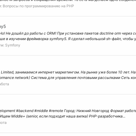
м:
Вопросы по программированию на РНР
ny5
Но! Не дошёл до работы с ORM! При установке пакетов doctrine orm через c
ше в изучении фреймворка symfony5. Я сделал небольшой sh-файл, чтобы у
ум:
Symfony
Limited, занимаемся интернет маркетингом. На рынке уже более 10 лет. На 
rmance network) Система для управления почтовыми рассылками Сеть конт
абота
lopment #backend #middle #remote Город: Нижний Новгород Формат работы:
щем Middle+ (senior, если подходит наша вилка) PHP-разработчика...
бота