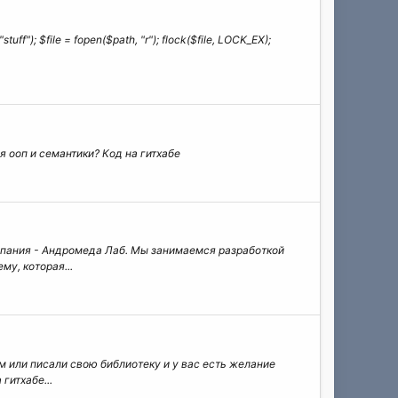
uff"); $file = fopen($path, "r"); flock($file, LOCK_EX);
ия ооп и семантики? Код на гитхабе
омпания - Андромеда Лаб. Мы занимаемся разработкой
у, которая...
им или писали свою библиотеку и у вас есть желание
гитхабе...