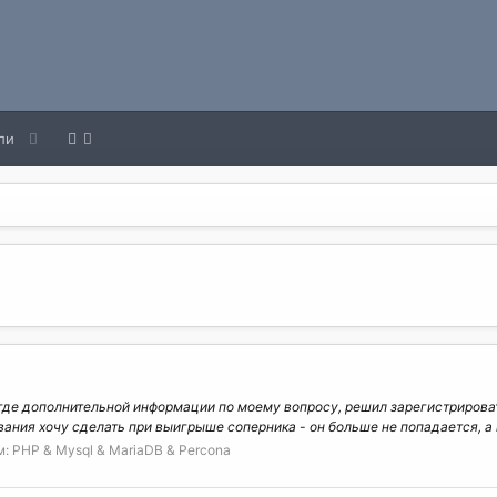
ли
где дополнительной информации по моему вопросу, решил зарегистрировать
вания хочу сделать при выигрыше соперника - он больше не попадается, а п
м:
PHP & Mysql & MariaDB & Percona