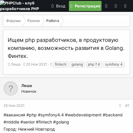
Вход
Регистрация
Форумы
Разное
Работа
Ищем php разработчиков, в продуктовую
компанию, возможность развития в Golang.
Финтех.
А
Д
Т
Леша
25 Ноя 2021
fintech
golang
php 7.4
symfony 4
в
а
е
т
т
г
о
а
и
р
н
Леша
т
а
Новичок
е
ч
м
а
25 Ноя 2021
#1
ы
л
а
#вакансия #php #symfony4.4 #webdevelopment #backend
#middle #senior #fintech #golang
Город: Нижний Новгород