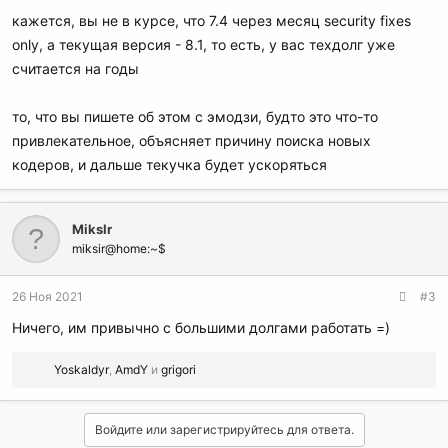
кажется, вы не в курсе, что 7.4 через месяц security fixes
only, а текущая версия - 8.1, то есть, у вас техдолг уже
считается на годы
то, что вы пишете об этом с эмодзи, будто это что-то
привлекательное, объясняет причину поиска новых
кодеров, и дальше текучка будет ускоряться
MiksIr
miksir@home:~$
26 Ноя 2021
#3
Ничего, им привычно с большими долгами работать =)
Р
Yoskaldyr
,
AmdY
и
grigori
е
а
к
Войдите или зарегистрируйтесь для ответа.
ц