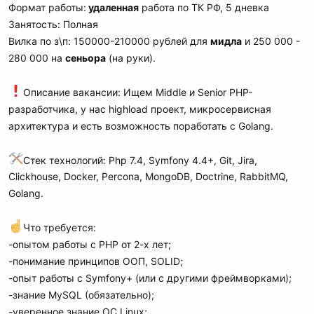
Формат работы:
удаленная
работа по ТК РФ, 5 дневка
Занятость: Полная
Вилка по з\п: 150000-210000 рублей для
мидла
и 250 000 -
280 000 на
сеньора
(на руки).
Описание вакансии: Ищем Middle и Senior PHP-
разработчика, у нас highload проект, микросервисная
архитектура и есть возможность поработать с Golang.
Стек технологий: Php 7.4, Symfony 4.4+, Git, Jira,
Clickhouse, Docker, Percona, MongoDB, Doctrine, RabbitMQ,
Golang.
Что требуется:
-опытом работы с PHP от 2-х лет;
-понимание принципов ООП, SOLID;
-опыт работы с Symfony+ (или с другими фреймворками);
-знание MySQL (обязательно);
-уверенное знание ОС Linux;