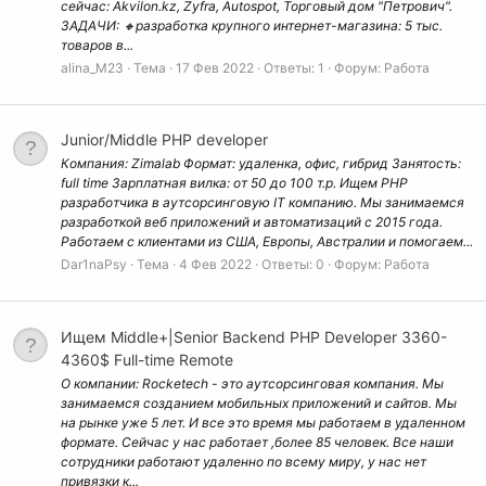
сейчас: Akvilon.kz, Zyfra, Autospot, Торговый дом "Петрович".
ЗАДАЧИ: 🔸разработка крупного интернет-магазина: 5 тыс.
товаров в...
alina_M23
Тема
17 Фев 2022
Ответы: 1
Форум:
Работа
Junior/Middle PHP developer
Компания: Zimalab Формат: удаленка, офис, гибрид Занятость:
full time Зарплатная вилка: от 50 до 100 т.р. Ищем PHP
разработчика в аутсорсинговую IT компанию. Мы занимаемся
разработкой веб приложений и автоматизаций с 2015 года.
Работаем с клиентами из США, Европы, Австралии и помогаем...
Dar1naPsy
Тема
4 Фев 2022
Ответы: 0
Форум:
Работа
Ищем Middle+|Senior Backend PHP Developer 3360-
4360$ Full-time Remote
О компании: Rocketech - это аутсорсинговая компания. Мы
занимаемся созданием мобильных приложений и сайтов. Mы
на рынке уже 5 лет. И все это время мы работаем в удаленном
формате. Сейчас у нас работает ,более 85 человек. Все наши
сотрудники работают удаленно по всему миру, у нас нет
привязки к...