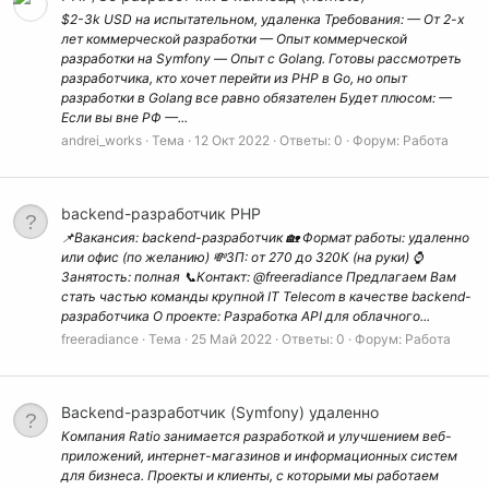
$2-3k USD на испытательном, удаленка Требования: — От 2-х
лет коммерческой разработки — Опыт коммерческой
разработки на Symfony — Опыт с Golang. Готовы рассмотреть
разработчика, кто хочет перейти из PHP в Go, но опыт
разработки в Golang все равно обязателен Будет плюсом: —
Если вы вне РФ —...
andrei_works
Тема
12 Окт 2022
Ответы: 0
Форум:
Работа
backend-разработчик PHP
📌Вакансия: backend-разработчик 🏡 Формат работы: удаленно
или офис (по желанию) 💸ЗП: от 270 до 320К (на руки) ⌚
Занятость: полная 📞Контакт: @freeradiance Предлагаем Вам
стать частью команды крупной IT Telecom в качестве backend-
разработчика О проекте: Разработка API для облачного...
freeradiance
Тема
25 Май 2022
Ответы: 0
Форум:
Работа
Backend-разработчик (Symfony) удаленно
Компания Ratio занимается разработкой и улучшением веб-
приложений, интернет-магазинов и информационных систем
для бизнеса. Проекты и клиенты, с которыми мы работаем