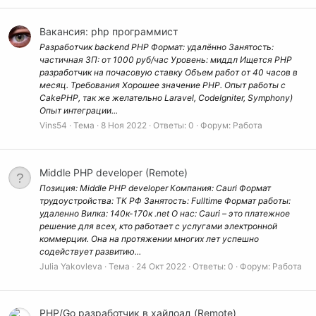
Вакансия: php программист
Разработчик backend PHP Формат: удалённо Занятость:
частичная ЗП: от 1000 руб/час Уровень: миддл Ищется PHP
разработчик на почасовую ставку Объем работ от 40 часов в
месяц. Требования Хорошее значение PHP. Опыт работы с
CakePHP, так же желательно Laravel, CodeIgniter, Symphony)
Опыт интеграции...
Vins54
Тема
8 Ноя 2022
Ответы: 0
Форум:
Работа
Middle PHP developer (Remote)
Позиция: Middle PHP developer Компания: Cauri Формат
трудоустройства: ТК РФ Занятость: Fulltime Формат работы:
удаленно Вилка: 140к-170к .net О нас: Cauri – это платежное
решение для всех, кто работает с услугами электронной
коммерции. Она на протяжении многих лет успешно
содействует развитию...
Julia Yakovleva
Тема
24 Окт 2022
Ответы: 0
Форум:
Работа
PHP/Go разработчик в хайлоад (Remote)