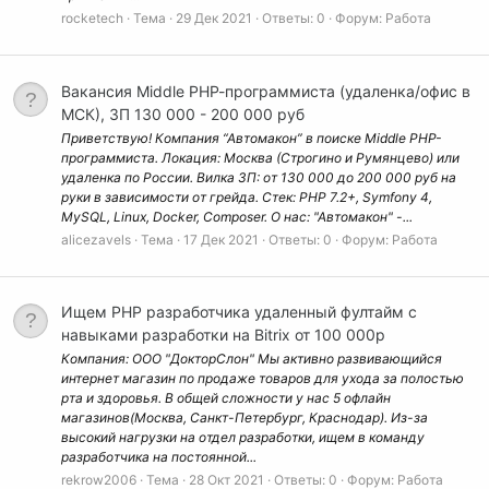
rocketech
Тема
29 Дек 2021
Ответы: 0
Форум:
Работа
Вакансия Middle РНР-программиста (удаленка/офис в
МСК), ЗП 130 000 - 200 000 руб
Приветствую! Компания “Автомакон” в поиске Middle РНР-
программиста. Локация: Москва (Строгино и Румянцево) или
удаленка по России. Вилка ЗП: от 130 000 до 200 000 руб на
руки в зависимости от грейда. Стек: PHP 7.2+, Symfony 4,
MySQL, Linux, Docker, Composer. О нас: "Автомакон" -...
alicezavels
Тема
17 Дек 2021
Ответы: 0
Форум:
Работа
Ищем PHP разработчика удаленный фултайм с
навыками разработки на Bitrix от 100 000р
Компания: ООО "ДокторСлон" Мы активно развивающийся
интернет магазин по продаже товаров для ухода за полостью
рта и здоровья. В общей сложности у нас 5 офлайн
магазинов(Москва, Санкт-Петербург, Краснодар). Из-за
высокий нагрузки на отдел разработки, ищем в команду
разработчика на постоянной...
rekrow2006
Тема
28 Окт 2021
Ответы: 0
Форум:
Работа