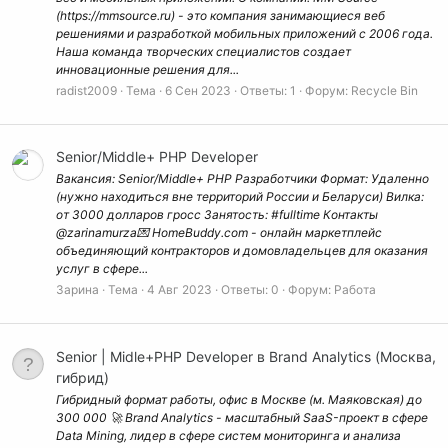
(https://mmsource.ru) - это компания занимающиеся веб
решениями и разработкой мобильных приложений с 2006 года.
Наша команда творческих специалистов создает
инновационные решения для...
radist2009
Тема
6 Сен 2023
Ответы: 1
Форум:
Recycle Bin
Senior/Middle+ PHP Developer
Вакансия: Senior/Middle+ PHP Разработчики Формат: Удаленно
(нужно находиться вне территорий России и Беларуси) Вилка:
от 3000 долларов гросс Занятость: #fulltime Контакты
@zarinamurza💌 HomeBuddy.com - онлайн маркетплейс
объединяющий контракторов и домовладельцев для оказания
услуг в сфере...
Зарина
Тема
4 Авг 2023
Ответы: 0
Форум:
Работа
Senior | Midle+PHP Developer в Brand Analytics (Москва,
гибрид)
Гибридный формат работы, офис в Москве (м. Маяковская) до
300 000 🚀 Brand Analytics - масштабный SaaS-проект в сфере
Data Mining, лидер в сфере систем мониторинга и анализа