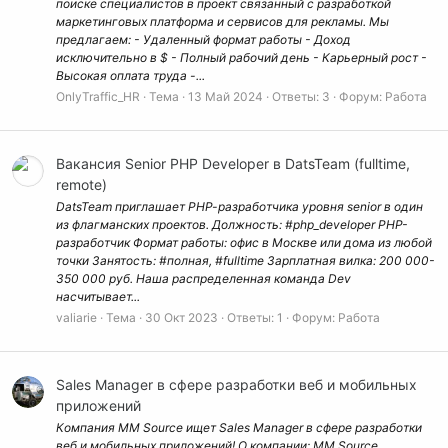
поиске специалистов в проект связанный с разработкой
маркетинговых платформа и сервисов для рекламы. Мы
предлагаем: - Удаленный формат работы - Доход
исключительно в $ - Полный рабочий день - Карьерный рост -
Высокая оплата труда -...
OnlyTraffic_HR
Тема
13 Май 2024
Ответы: 3
Форум:
Работа
Вакансия Senior PHP Developer в DatsTeam (fulltime,
remote)
DatsTeam приглашает РНР-разработчика уровня senior в один
из флагманских проектов. Должность: #php_developer PHP-
разработчик Формат работы: офис в Москве или дома из любой
точки Занятость: #полная, #fulltime Зарплатная вилка: 200 000-
350 000 руб. Наша распределенная команда Dev
насчитывает...
valiarie
Тема
30 Окт 2023
Ответы: 1
Форум:
Работа
Sales Manager в сфере разработки веб и мобильных
приложений
Компания MM Source ищет Sales Manager в сфере разработки
веб и мобильных приложений! О компании: MM Source