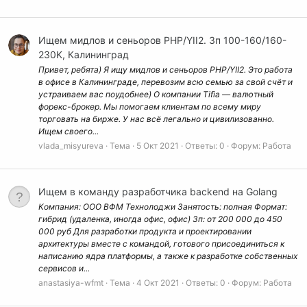
Ищем мидлов и сеньоров PHP/YII2. Зп 100-160/160-
230K, Калининград
Привет, ребята) Я ищу мидлов и сеньоров PHP/YII2. Это работа
в офисе в Калининграде, перевозим всю семью за свой счёт и
устраиваем вас поудобнее) О компании Tifia — валютный
форекс-брокер. Мы помогаем клиентам по всему миру
торговать на бирже. У нас всё легально и цивилизованно.
Ищем своего...
vlada_misyureva
Тема
5 Окт 2021
Ответы: 0
Форум:
Работа
Ищем в команду разработчика backend на Golang
Компания: ООО ВФМ Технолоджи Занятость: полная Формат:
гибрид (удаленка, иногда офис, офис) Зп: от 200 000 до 450
000 руб Для разработки продукта и проектировании
архитектуры вместе с командой, готового присоединиться к
написанию ядра платформы, а также к разработке собственных
сервисов и...
anastasiya-wfmt
Тема
4 Окт 2021
Ответы: 0
Форум:
Работа