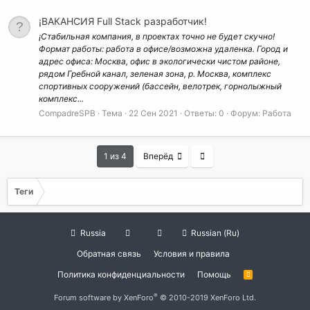
¡ВАКАНСИЯ Full Stack разработчик!
¡Стабильная компания, в проектах точно не будет скучно!
Формат работы: работа в офисе/возможна удаленка. Город и
адрес офиса: Москва, офис в экологически чистом районе,
рядом Гребной канал, зеленая зона, р. Москва, комплекс
спортивных сооружений (бассейн, велотрек, горнолыжный
комплекс...
CompadreSPB
Тема
22 Сен 2021
Ответы: 0
Форум:
Работа
Last
1 из 4
Вперёд
Теги
Russia
Russian (Ru)
Обратная связь
Условия и правила
Политика конфиденциальности
Помощь
R
S
S
®
Forum software by XenForo
© 2010-2019 XenForo Ltd.