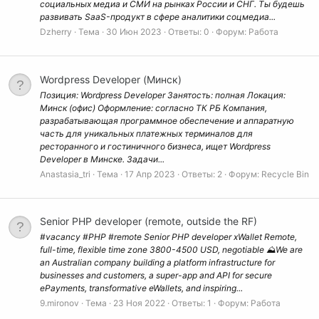
социальных медиа и СМИ на рынках России и СНГ. Ты будешь
развивать SaaS-продукт в сфере аналитики соцмедиа...
Dzherry
Тема
30 Июн 2023
Ответы: 0
Форум:
Работа
Wordpress Developer (Минск)
Позиция: Wordpress Developer Занятость: полная Локация:
Минск (офис) Оформление: согласно ТК РБ Компания,
разрабатывающая программное обеспечение и аппаратную
часть для уникальных платежных терминалов для
ресторанного и гостиничного бизнеса, ищет Wordpress
Developer в Минске. Задачи...
Anastasia_tri
Тема
17 Апр 2023
Ответы: 2
Форум:
Recycle Bin
Senior PHP developer (remote, outside the RF)
#vacancy #PHP #remote Senior PHP developer xWallet Remote,
full-time, flexible time zone 3800-4500 USD, negotiable ⛰We are
an Australian company building a platform infrastructure for
businesses and customers, a super-app and API for secure
ePayments, transformative eWallets, and inspiring...
9.mironov
Тема
23 Ноя 2022
Ответы: 1
Форум:
Работа