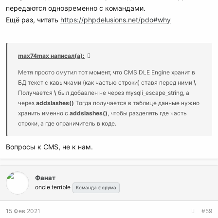
передаются одновременно с командами.
Ещё раз, читать
https://phpdelusions.net/pdo#why
max74max написал(а):
Метя просто смутил тот момент, что CMS DLE Engine хранит в
БД текст с кавычками (как частью строки) ставя перед ними
\
Получается
\
был добавлен не через mysqli_escape_string, а
через
addslashes()
Тогда получается в таблице данные нужно
хранить именно с
addslashes()
, чтобы разделять где часть
строки, а где ограничитель в коде.
Вопросы к CMS, не к нам.
Фанат
oncle terrible
Команда форума
15 Фев 2021
#59