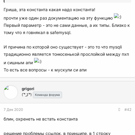
Гриша, эта константа какая надо константа!
прочти уже один раз документацию на эту функцию
Первый параметр - это не сами данные, а их типы. Близко к
тому что я говнякал в safemysql.
И причина по которой оно существует - это то что mysqli
традиционно является тонюсенькой прослойкой между пхп
и сишным апи
То есть все вопросы - к мускули си апи
grigori
( ͡° ͜ʖ ͡°)
Команда форума
7 Дек 2020
#42
блин, охренеть не встать константа
решение проблемы ссылок, в принципе, в 1 строку