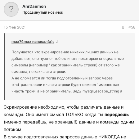
AnrDaemon
Продвинутый новичок
15 Фев 2021
#58
max74max написал(а):
Получается что экранирование никаких лишних данных не
добавляет, оно нужно чтоб отличать некоторые специальные
символы (например ' как ограничитель строки) от этого же
символа, но как части строки.
А не сломается ли тогда подготовленный запрос через
bind_param, если в части строки будет символ ' именно как
ччасть троки, а не ограничитель. Ведь mysqli_escape_string я
уже не использую?
Экранирование необходимо, чтобы различать данные и
команды. Оно имеет смысл ТОЛЬКО когда ты
передаёшь
(именно передаёшь, не хранишь!!) данные и команды одним
потоком.
В случае подготовленных запросов данные НИКОГДА не