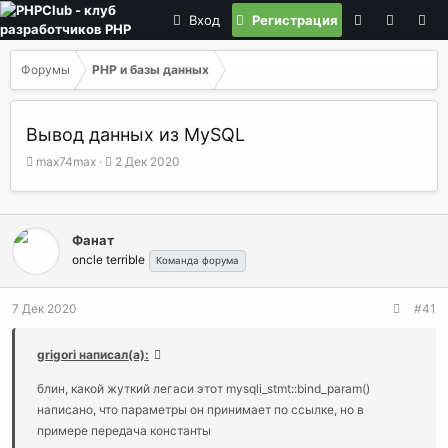
Вход
Регистрация
Форумы
PHP и базы данных
Вывод данных из MySQL
А
Д
max74max
2 Дек 2020
в
а
т
т
о
а
р
н
Фанат
т
а
oncle terrible
Команда форума
е
ч
м
а
ы
л
7 Дек 2020
#41
а
grigori написал(а):
блин, какой жуткий легаси этот mysqli_stmt::bind_param()
написано, что параметры он принимает по ссылке, но в
примере передача константы