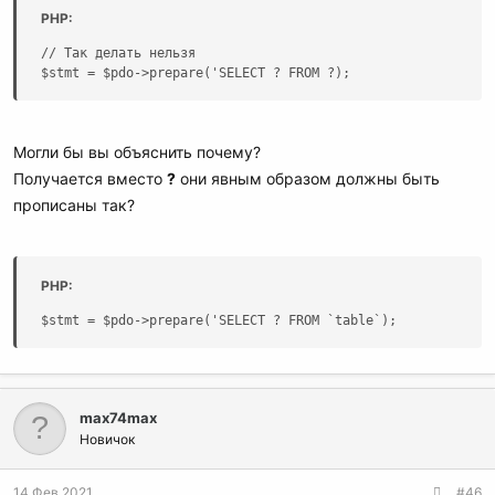
PHP:
// Так делать нельзя

$stmt = $pdo->prepare('SELECT ? FROM ?);
Могли бы вы объяснить почему?
Получается вместо
?
они явным образом должны быть
прописаны так?
PHP:
$stmt = $pdo->prepare('SELECT ? FROM `table`);
max74max
Новичок
14 Фев 2021
#46