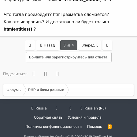
Что тогда произойдет? html разметка сломается?
Как это исправить? И достаточно ли будет только
htmlentities()
?
First
Last
Назад
3 из 4
Вперёд
Войдите или зарегистрируйтесь для ответа.
Facebook
Twitter
WhatsApp
Поделиться:
Форумы
PHP и базы данных
Russia
Russian (Ru)
Обратная связь
Условия и правила
Политика конфиденциальности
Помощь
R
S
S
®
Forum software by XenForo
© 2010-2019 XenForo Ltd.