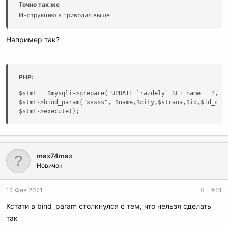
Точно так же
Инструкцию я приводил выше
Например так?
PHP:
$stmt = $mysqli->prepare("UPDATE `razdely` SET name = ?,cit
$stmt->bind_param("sssss", $name,$city,$strana,$id,$id_crea
$stmt->execute();
max74max
Новичок
14 Фев 2021
#51
Кстати в bind_param столкнулся с тем, что нельзя сделать
так