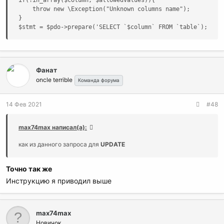
    throw new \Exception("Unknown columns name");

}

$stmt = $pdo->prepare('SELECT `$column` FROM `table`);
Фанат
oncle terrible
Команда форума
14 Фев 2021
#48
max74max написал(а):
как из данного запроса для
UPDATE
Точно так же
Инструкцию я приводил выше
max74max
Новичок