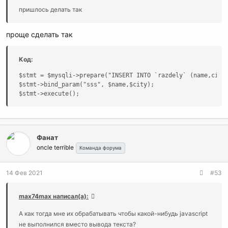
пришлось делать так
проще сделать так
Код:
$stmt = $mysqli->prepare("INSERT INTO `razdely` (name,city,
$stmt->bind_param("sss", $name,$city);

$stmt->execute();
Фанат
oncle terrible
Команда форума
14 Фев 2021
#53
max74max написал(а):
А как тогда мне их обрабатывать чтобы какой-нибудь javascript
не выполнился вместо вывода текста?