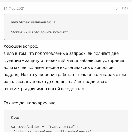
14 Фев 2021
#47
max74max написал(а):
Могли бы вы объяснить почему?
Хороший вопрос.
Дело в том что подготовленные запросы выполняют две
функции - защиту от инъекций и еще небольшое ускорение
если мы выполняем несколько одинаковых вопросов
подряд. Но это ускорение работает только если параметры
использовать только для данных. И вот ради этого
параметры для имен полей не сделали.
Так что да, надо вручную.
Код:
$allowedValues = ["name, price"];

if(!in_array($column, $allowedValues)){
