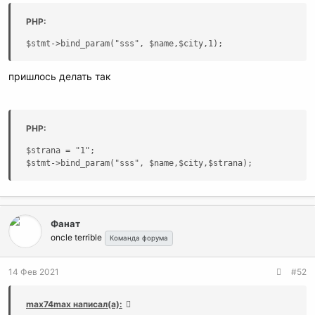
PHP:
$stmt->bind_param("sss", $name,$city,1);
пришлось делать так
PHP:
$strana = "1";

$stmt->bind_param("sss", $name,$city,$strana);
Фанат
oncle terrible
Команда форума
14 Фев 2021
#52
max74max написал(а):