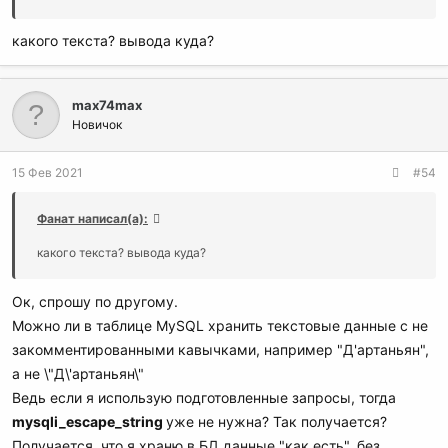
какого текста? вывода куда?
max74max
Новичок
15 Фев 2021
#54
Фанат написал(а):
какого текста? вывода куда?
Ок, спрошу по другому.
Можно ли в таблице MySQL хранить текстовые данные с не
закомментированными кавычками, например "Д'артаньян",
а не \"Д\'артаньян\"
Ведь если я использую подготовленные запросы, тогда
mysqli_escape_string
уже не нужна? Так получается?
Получается, что я храню в БД данные "как есть", без