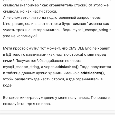
символы (например ' как ограничитель строки) от этого же
символа, но как части строки.
А не сломается ли тогда подготовленный запрос через
bind_param, если в части строки будет символ ' именно как
ччасть троки, а не ограничитель. Ведь mysqli_escape_string я
уже не использую?
Метя просто смутил тот момент, что CMS DLE Engine хранит
в БД текст с кавычками (как частью строки) ставя перед
ними
\
Получается
\
был добавлен не через
mysqli_escape_string, а через
addslashes()
Тогда получается
в таблице данные нужно хранить именно с
addslashes()
,
чтобы разделять где часть строки, а где ограничитель в
коде.
Во такое мини-рассуждение у меня получилось. Поправьте,
пожалуйста, где я не прав.