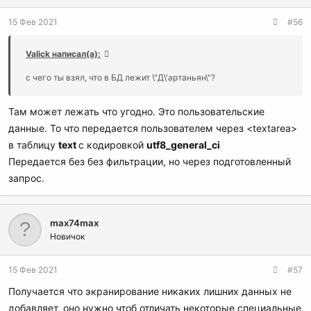
15 Фев 2021
#56
Valick написал(а):
с чего ты взял, что в БД лежит \"Д\'артаньян\"?
Там может лежать что угодно. Это пользовательские
данные. То что передается пользователем через <textarea>
в таблицу
text
с кодировкой
utf8_general_ci
Передается без без фильтрации, но через подготовленный
запрос.
max74max
Новичок
15 Фев 2021
#57
Получается что экранирование никаких лишних данных не
добавляет, оно нужно чтоб отличать некоторые специальные