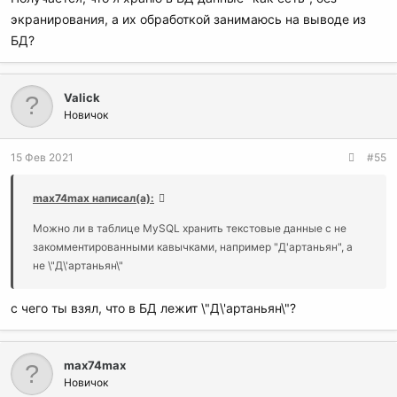
экранирования, а их обработкой занимаюсь на выводе из
БД?
Valick
Новичок
15 Фев 2021
#55
max74max написал(а):
Можно ли в таблице MySQL хранить текстовые данные с не
закомментированными кавычками, например "Д'артаньян", а
не \"Д\'артаньян\"
с чего ты взял, что в БД лежит \"Д\'артаньян\"?
max74max
Новичок