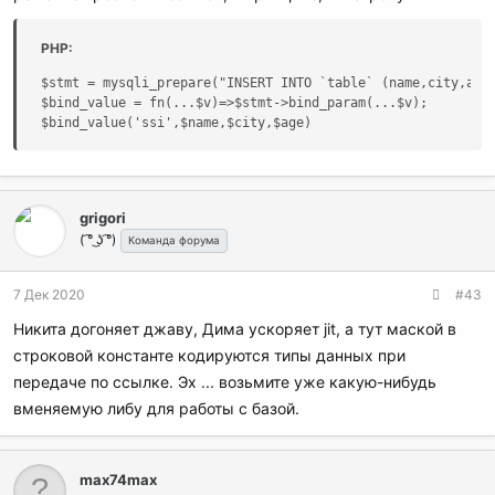
PHP:
$stmt = mysqli_prepare("INSERT INTO `table` (name,city,age)
$bind_value = fn(...$v)=>$stmt->bind_param(...$v);

$bind_value('ssi',$name,$city,$age)
grigori
( ͡° ͜ʖ ͡°)
Команда форума
7 Дек 2020
#43
Никита догоняет джаву, Дима ускоряет jit, а тут маской в
строковой константе кодируются типы данных при
передаче по ссылке. Эх ... возьмите уже какую-нибудь
вменяемую либу для работы с базой.
max74max