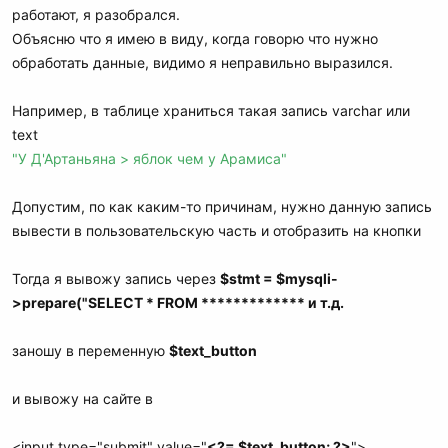
работают, я разобрался.
Объясню что я имею в виду, когда говорю что нужно
обработать данные, видимо я неправильно выразился.
Например, в таблице храниться такая запись varchar или
text
"У Д'Артаньяна > яблок чем у Арамиса"
Допустим, по как каким-то причинам, нужно данную запись
вывести в пользовательскую часть и отобразить на кнопки
Тогда я вывожу запись через
$stmt = $mysqli-
>prepare("SELECT * FROM ************* и т.д.
заношу в переменную
$text_button
и вывожу на сайте в
<input type="submit" value="
<?= $text_button; ?>
">