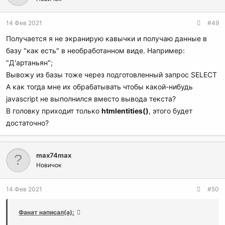
14 Фев 2021
#49
Получается я не экранирую кавычки и получаю данные в
базу "как есть" в необработанном виде. Например:
"Д'артаньян";
Вывожу из базы тоже через подготовленный запрос SELECT
А как тогда мне их обрабатывать чтобы какой-нибудь
javascript не выполнился вместо вывода текста?
В головку приходит только
htmlentities()
, этого будет
достаточно?
max74max
Новичок
14 Фев 2021
#50
Фанат написал(а):