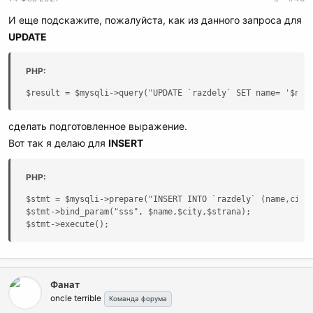
И еще подскажите, пожалуйста, как из данного запроса для
UPDATE
PHP:
$result = $mysqli->query("UPDATE `razdely` SET name= '$nam
сделать подготовленное выражение.
Вот так я делаю для
INSERT
PHP:
$stmt = $mysqli->prepare("INSERT INTO `razdely` (name,city,
$stmt->bind_param("sss", $name,$city,$strana);

$stmt->execute();
Фанат
oncle terrible
Команда форума