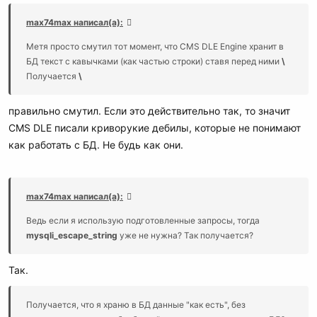
max74max написал(а):
Метя просто смутил тот момент, что CMS DLE Engine хранит в
БД текст с кавычками (как частью строки) ставя перед ними
\
Получается
\
правильно смутил. Если это действительно так, то значит
CMS DLE писали криворукие дебилы, которые не понимают
как работать с БД. Не будь как они.
max74max написал(а):
Ведь если я использую подготовленные запросы, тогда
mysqli_escape_string
уже не нужна? Так получается?
Так.
Получается, что я храню в БД данные "как есть", без