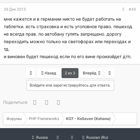
29 Дек 2013
#40
мне кажется и в германии никто не будет работать на
таблетки. есть страховка и есть уголовное право. пешеход
не всегда прав. по автобану гулять запрещено. дорогу
переходить можно только на светофорах или переходах и
тд.
и виновен будет пешеход если по его вине произойдет дтп.
First
Last
Назад
2 из 3
Вперёд
Войдите или зарегистрируйтесь для ответа.
Facebook
Twitter
WhatsApp
Поделиться:
Форумы
PHP Frameworks
KO7 - KoSeven (Kohana)
Russia
Russian (Ru)