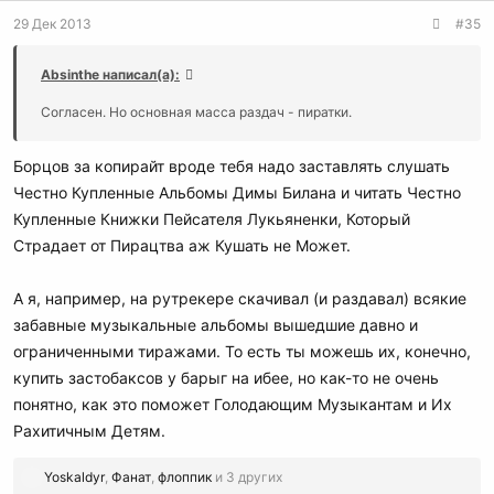
29 Дек 2013
#35
Absinthe написал(а):
Согласен. Но основная масса раздач - пиратки.
Борцов за копирайт вроде тебя надо заставлять слушать
Честно Купленные Альбомы Димы Билана и читать Честно
Купленные Книжки Пейсателя Лукьяненки, Который
Страдает от Пирацтва аж Кушать не Может.
А я, например, на рутрекере скачивал (и раздавал) всякие
забавные музыкальные альбомы вышедшие давно и
ограниченными тиражами. То есть ты можешь их, конечно,
купить застобаксов у барыг на ибее, но как-то не очень
понятно, как это поможет Голодающим Музыкантам и Их
Рахитичным Детям.
Р
Yoskaldyr
,
Фанат
,
флоппик
и 3 других