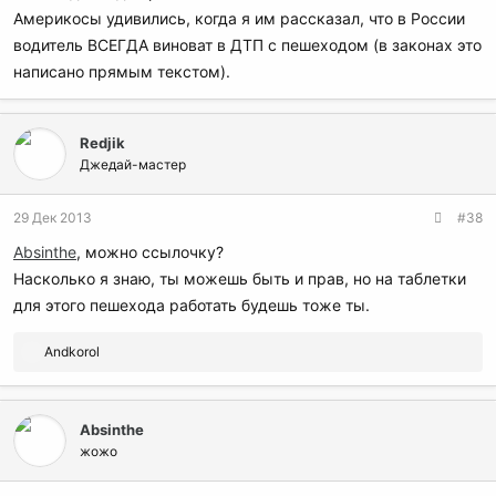
Америкосы удивились, когда я им рассказал, что в России
водитель ВСЕГДА виноват в ДТП с пешеходом (в законах это
написано прямым текстом).
Redjik
Джедай-мастер
29 Дек 2013
#38
Absinthe
, можно ссылочку?
Насколько я знаю, ты можешь быть и прав, но на таблетки
для этого пешехода работать будешь тоже ты.
Р
Andkorol
е
а
к
Absinthe
ц
и
жожо
и
: