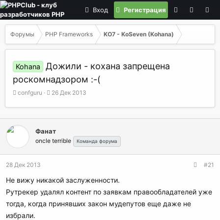
Вход
Регистрация
Форумы
PHP Frameworks
KO7 - KoSeven (Kohana)
Дожили - кохана запрещена
Kohana
роскомнадзором :-(
А
Д
confguru
26 Дек 2013
в
а
т
т
о
а
р
н
Фанат
т
а
oncle terrible
Команда форума
е
ч
м
а
ы
л
28 Дек 2013
#21
а
Не вижу никакой заслуженности.
Рутрекер удалял контент по заявкам правообладателей уже
тогда, когда принявших закон мудепутов еще даже не
избрали.