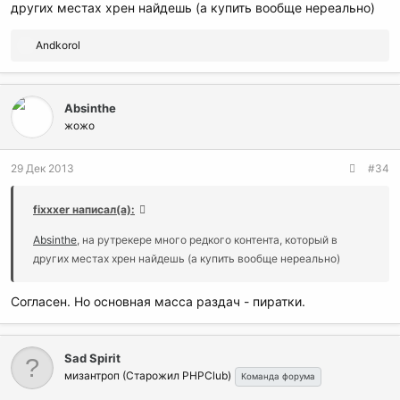
других местах хрен найдешь (а купить вообще нереально)
Р
Andkorol
е
а
к
Absinthe
ц
и
жожо
и
:
29 Дек 2013
#34
fixxxer написал(а):
Absinthe
, на рутрекере много редкого контента, который в
других местах хрен найдешь (а купить вообще нереально)
Согласен. Но основная масса раздач - пиратки.
Sad Spirit
мизантроп (Старожил PHPClub)
Команда форума