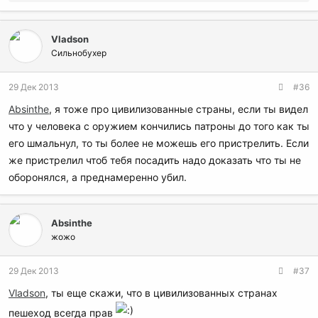
е
а
к
Vladson
ц
и
Сильнобухер
и
:
29 Дек 2013
#36
Absinthe
, я тоже про цивилизованные страны, если ты видел
что у человека с оружием кончились патроны до того как ты
его шмальнул, то ты более не можешь его пристрелить. Если
же пристрелил чтоб тебя посадить надо доказать что ты не
оборонялся, а преднамеренно убил.
Absinthe
жожо
29 Дек 2013
#37
Vladson
, ты еще скажи, что в цивилизованных странах
пешеход всегда прав