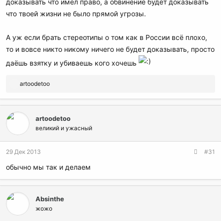
доказывать что имел право, а обвинение будет доказывать
что твоей жизни не было прямой угрозы.
А уж если брать стереотипы о том как в России всё плохо,
то и вовсе никто никому ничего не будет доказывать, просто
даёшь взятку и убиваешь кого хочешь
Р
artoodetoo
е
а
к
artoodetoo
ц
и
великий и ужасный
и
:
29 Дек 2013
#31
обычно мы так и делаем
Absinthe
жожо