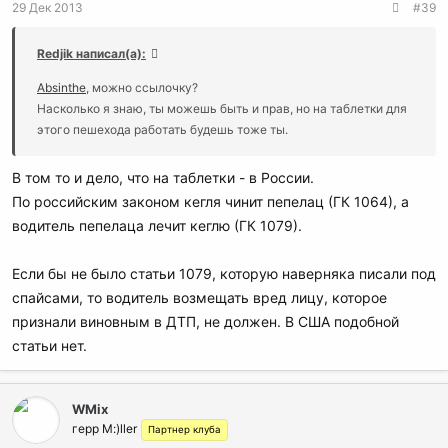
29 Дек 2013
#39
Redjik написал(а):
Absinthe
, можно ссылочку?
Насколько я знаю, ты можешь быть и прав, но на таблетки для
этого пешехода работать будешь тоже ты.
В том то и дело, что на таблетки - в России.
По российским законом кегля чинит пепелац (ГК 1064), а
водитель пепелаца лечит кеглю (ГК 1079).
Если бы не было статьи 1079, которую наверняка писали под
спайсами, то водитель возмещать вред лицу, которое
признали виновным в ДТП, не должен. В США подобной
статьи нет.
WMix
герр M:)ller
Партнер клуба