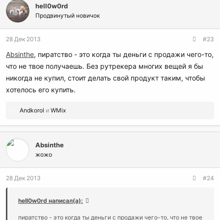
hell0w0rd
Продвинутый новичок
28 Дек 2013
#23
Absinthe
, пиратство - это когда ты деньги с продажи чего-то,
что не твое получаешь. Без рутрекера многих вещей я бы
никогда не купил, стоит делать свой продукт таким, чтобы
хотелось его купить.
Р
Andkorol
и
WMix
е
а
к
Absinthe
ц
и
жожо
и
:
28 Дек 2013
#24
hell0w0rd написал(а):
пиратство - это когда ты деньги с продажи чего-то, что не твое