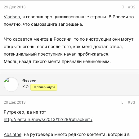
29 Дек 2013
#32
Vladson
, я говорил про цивилизованные страны. В России то
понятно, что самозащита запрещена.
Что касается ментов в Россиии, то по инструкции они могут
открыть огонь, если после того, как мент достал ствол,
потенциальный преступник начал приближаться.
Месяц назад такого мента признали невиновным.
fixxxer
К.О.
Партнер клуба
29 Дек 2013
#33
Рутрекер, да не тот
http://lenta.ru/news/2013/12/28/rutracker1/
Absinthe
, на рутрекере много редкого контента, который в