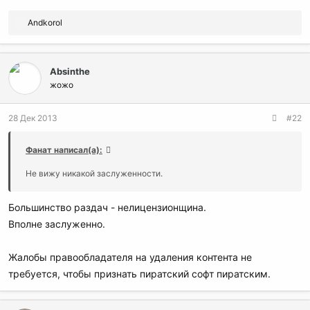
Р
Andkorol
е
а
к
Absinthe
ц
и
жожо
и
:
28 Дек 2013
#22
Фанат написал(а):
Не вижу никакой заслуженности.
Большинство раздач - нелицензионщина.
Вполне заслуженно.
Жалобы правообладателя на удаления контента не
требуется, чтобы признать пиратский софт пиратским.