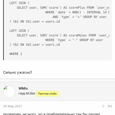
LEFT JOIN (

    SELECT user, SUM(`score`) AS scorePlus FROM `user_score
                    WHERE `date` < NOW() - INTERVAL 14 DAY

                        AND `type` = "+" GROUP BY user

) tb1 ON tb1.user = users.id

LEFT JOIN (

    SELECT user, SUM(`score`) AS scoreMinus FROM `user_scor
                    WHERE `type` = "-" GROUP BY user   

) tb2 ON tb2.user = users.id

WHERE 1
Сильно ужасно?
WMix
герр M:)ller
Партнер клуба
24 Мар 2021
#4
проверить не могу, но я приблизительно так бы решил