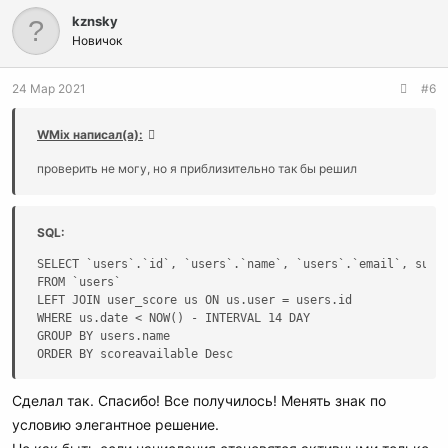
kznsky
Новичок
24 Мар 2021
#6
WMix написал(а):
проверить не могу, но я приблизительно так бы решил
SQL:
SELECT `users`.`id`, `users`.`name`, `users`.`email`, sum(i
FROM `users`

LEFT JOIN user_score us ON us.user = users.id

WHERE us.date < NOW() - INTERVAL 14 DAY

GROUP BY users.name

ORDER BY scoreavailable Desc
Сделал так. Спасибо! Все получилось! Менять знак по
условию элегантное решение.