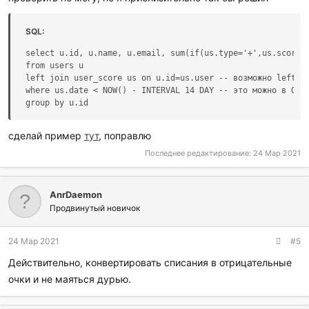
SQL:
select u.id, u.name, u.email, sum(if(us.type='+',us.score,-
from users u

left join user_score us on u.id=us.user -- возможно left ли
where us.date < NOW() - INTERVAL 14 DAY -- это можно в ON п
group by u.id
сделай пример
тут
, поправлю
Последнее редактирование:
24 Мар 2021
AnrDaemon
Продвинутый новичок
24 Мар 2021
#5
Действительно, конвертировать списания в отрицательные
очки и не маяться дурью.