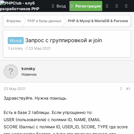
Вход
Регистрация
Форумы
PHP и базы данных
PHP & Mysql & MariaDB & Percona
Запрос с группировкой и join
Mysql
А
Д
kznsky
23 Мар 2021
в
а
т
т
о
а
kznsky
р
н
Новичок
т
а
е
ч
м
а
23 Мар 2021
#1
ы
л
а
Здравствуйте. Нужна помощь.
Есть в базе 2 таблицы. Если упрощенно то:
USER (пользователи) с полями ID, NAME, EMAIL
SCORE (баллы) с полями ID, USER_ID, SCORE, TYPE где score
это количество баллов, а type это признак приход или