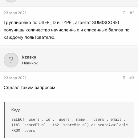
23 Мар 2021
#2
Группировка по USER_ID и TYPE , агрегат SUM(SCORE)
получишь количество начисленных и списанных баллов по
каждому пользователю.
kznsky
Новичок
23 Мар 2021
#3
Сделал таким запросом:
Код:
SELECT `users`.`id`, `users`.`name`, `users`.`email`,

(tb1.`scorePlus` - tb2.`scoreMinus`) as scoreAvailable

FROM `users`
