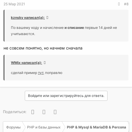
25 Мар 2021
#8
kznsky написал(а):
По вашему коду и начисление
и списание
первые 14 дней не
учитываются.
не совсем понятно, но начнем сначала
WMix написал(а):
сделай пример
тут
, поправлю
Войдите или зарегистрируйтесь для ответа.
Facebook
Twitter
WhatsApp
Поделиться:
Форумы
PHP и базы данных
PHP & Mysql & MariaDB & Percona