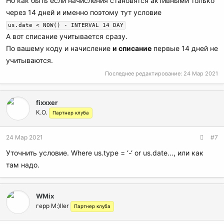
Но как быть если начисления становятся активными только
через 14 дней и именно поэтому тут условие
us.date < NOW() - INTERVAL 14 DAY
А вот списание учитывается сразу.
По вашему коду и начисление
и списание
первые 14 дней не
учитываются.
Последнее редактирование:
24 Мар 2021
fixxxer
К.О.
Партнер клуба
24 Мар 2021
#7
Уточнить условие. Where us.type = ‘-‘ or us.date..., или как
там надо.
WMix
герр M:)ller
Партнер клуба