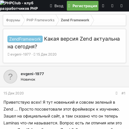
Вход
Регистрация
Форумы
PHP Frameworks
Zend Framework
Какая версия Zend актуальна
ZendFramework
на сегодня?
А
Д
evgeni-1977
15 Дек 2020
в
а
т
т
о
а
evgeni-1977
р
н
Новичок
т
а
е
ч
м
а
15 Дек 2020
#1
ы
л
а
Приветствую всех! Я тут новенький и совсем зеленый в
Zend ... Просто посоветовали этот фреймворк к изучению.
Зашел на официальный сайт, а там сказано что он теперь
Laminas что-ли называется. Вопрос есть ли отличия или это