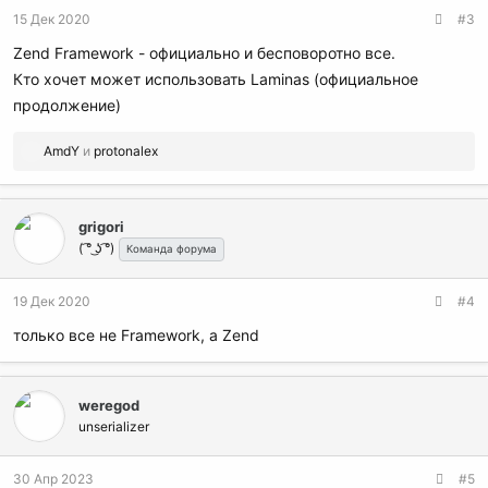
15 Дек 2020
#3
Zend Framework - официально и бесповоротно все.
Кто хочет может использовать Laminas (официальное
продолжение)
Р
AmdY
и
protonalex
е
а
к
grigori
ц
( ͡° ͜ʖ ͡°)
и
Команда форума
и
:
19 Дек 2020
#4
только все не Framework, а Zend
weregod
unserializer
30 Апр 2023
#5