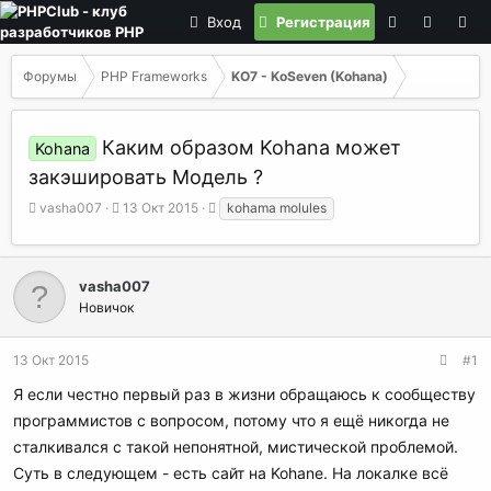
Вход
Регистрация
Форумы
PHP Frameworks
KO7 - KoSeven (Kohana)
Каким образом Kohana может
Kohana
закэшировать Модель ?
А
Д
Т
vasha007
13 Окт 2015
kohama molules
в
а
е
т
т
г
о
а
и
р
н
vasha007
т
а
Новичок
е
ч
м
а
13 Окт 2015
#1
ы
л
а
Я если честно первый раз в жизни обращаюсь к сообществу
программистов с вопросом, потому что я ещё никогда не
сталкивался с такой непонятной, мистической проблемой.
Суть в следующем - есть сайт на Kohane. На локалке всё