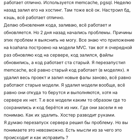
работает отлично. Используется memcache, pgsql. Неделю
назад залил его на хостинг. Там тоже всё ок. Настроил бд,
кэшь, всё работает отлично.
Делаю обновления кода, заливаю, всё работает и
обновляется. Но 2 дня назад начались проблемы. Причины
этих проблем я выяснить не могу. Все знаю что приложение
на koahana построено на модели MVC. так вот я очередной
раз обновляю код на сервере, код залился, файлы
обновились, а код работает ста старый. Я перезапустил
memcache, всё равно старый код работает (в моделях). я
удалил весь проект и залил новые фалы заново, всё равно
работают старые модели. Я удалил модели вообще, всё
равно они откуда то берутся и выполняются, хотя на
сервере их нет. Т.е все модели каким то образом где то
сохранились и код берётся из них. Где они засели я не
понимаю. Как их удалить. Хостер разводит руками.
Я думаю перезапуск сервера решил бы проблему. Но вы
понимаете это невозможно. Есть мысли из за чего это
происходит и как исправить ?