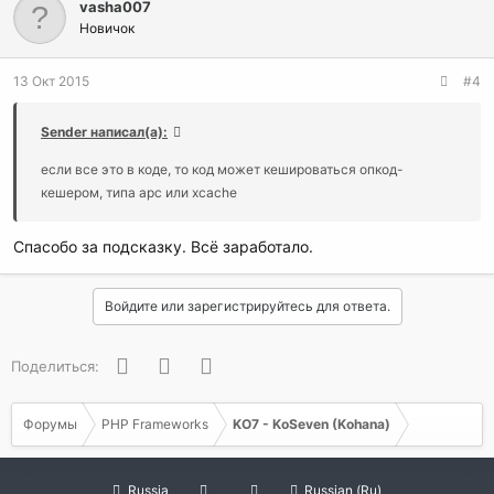
vasha007
ц
и
Новичок
и
:
13 Окт 2015
#4
Sender написал(а):
если все это в коде, то код может кешироваться опкод-
кешером, типа apc или xcache
Спасобо за подсказку. Всё заработало.
Войдите или зарегистрируйтесь для ответа.
Facebook
Twitter
WhatsApp
Поделиться:
Форумы
PHP Frameworks
KO7 - KoSeven (Kohana)
Russia
Russian (Ru)