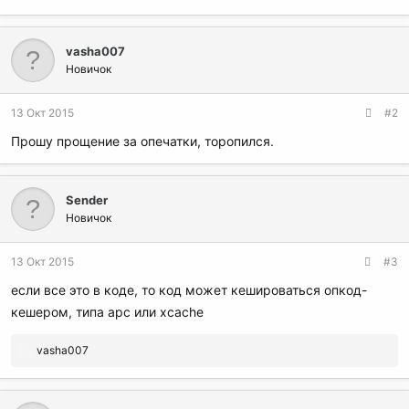
vasha007
Новичок
13 Окт 2015
#2
Прошу прощение за опечатки, торопился.
Sender
Новичок
13 Окт 2015
#3
если все это в коде, то код может кешироваться опкод-
кешером, типа apc или xcache
Р
vasha007
е
а
к