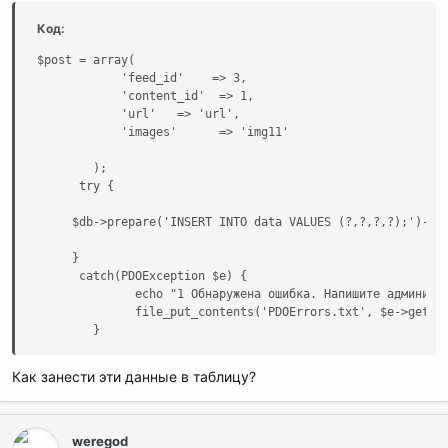
Код:
$post = array(

            'feed_id'    => 3,

            'content_id'  => 1,

            'url'   => 'url',

            'images'      => 'img11'

        );

      try {

     $db->prepare('INSERT INTO data VALUES (?,?,?,?);')->ex
     }

      catch(PDOException $e) {

              echo "1 Обнаружена ошибка. Напишите администр
              file_put_contents('PDOErrors.txt', $e->getMes
        }
Как занести эти данные в таблицу?
weregod