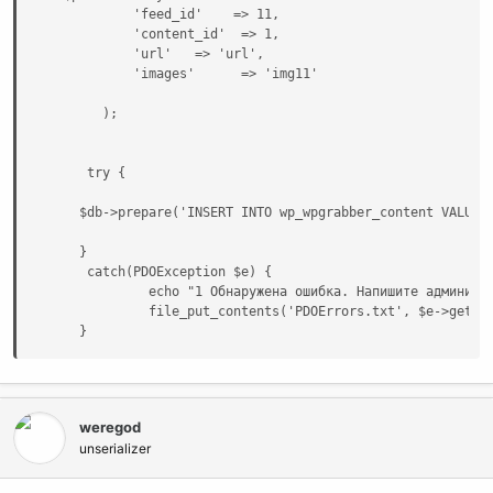
            'feed_id'    => 11,

            'content_id'  => 1,

            'url'   => 'url',

            'images'      => 'img11'

        );

      try {

     $db->prepare('INSERT INTO wp_wpgrabber_content VALUES 
     }

      catch(PDOException $e) {

              echo "1 Обнаружена ошибка. Напишите администр
              file_put_contents('PDOErrors.txt', $e->getMes
     }
weregod
unserializer