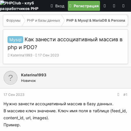
Вход
Регистрация
Форумы
PHP и базы данных
PHP & Mysql & MariaDB & Percona
Как занести ассоциативный массив в
Mysql
php и PDO?
А
Д
Katerina1993
17 Сен 2023
в
а
т
т
о
а
Katerina1993
р
н
Новичок
т
а
е
ч
м
а
17 Сен 2023
#1
ы
л
а
Нужно занести ассоциативный массив в базу данных.
В массиве ключ значение. Ключ имя поля в таблице (feed_id,
content_id, url, images).
Пример.