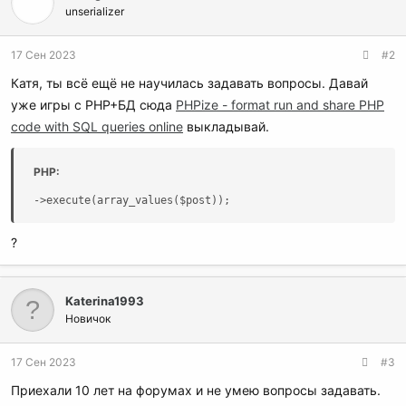
unserializer
17 Сен 2023
#2
Катя, ты всё ещё не научилась задавать вопросы. Давай
уже игры с PHP+БД сюда
PHPize - format run and share PHP
code with SQL queries online
выкладывай.
PHP:
->execute(array_values($post));
?
Katerina1993
Новичок
17 Сен 2023
#3
Приехали 10 лет на форумах и не умею вопросы задавать.