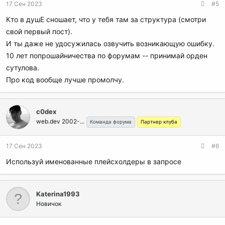
17 Сен 2023
#5
Кто в душЕ сношает, что у тебя там за структура (смотри
свой первый пост).
И ты даже не удосужилась озвучить возникающую ошибку.
10 лет попрошайничества по форумам -- принимай орден
сутулова.
Про код вообще лучше промолчу.
c0dex
web.dev 2002-...
Команда форума
Партнер клуба
17 Сен 2023
#6
Используй именованные плейсхолдеры в запросе
Katerina1993
Новичок