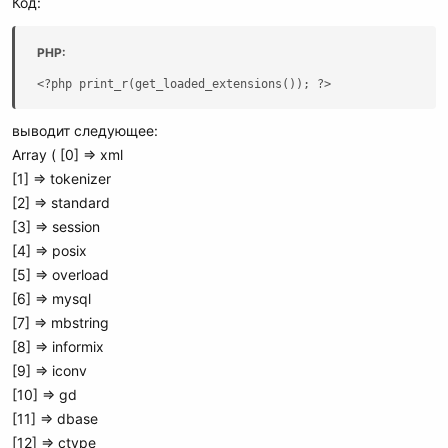
Код:
PHP:
<?php print_r(get_loaded_extensions()); ?>
выводит следующее:
Array ( [0] => xml
[1] => tokenizer
[2] => standard
[3] => session
[4] => posix
[5] => overload
[6] => mysql
[7] => mbstring
[8] => informix
[9] => iconv
[10] => gd
[11] => dbase
[12] => ctype