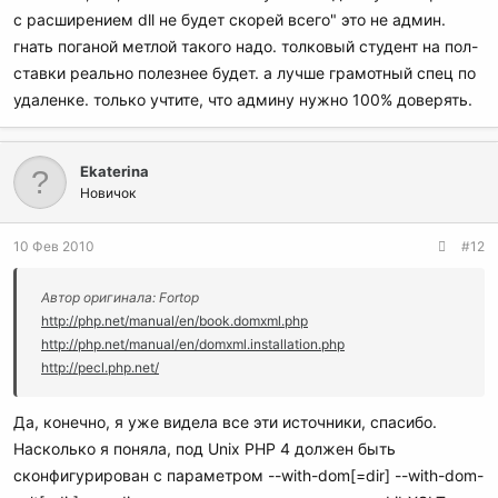
с расширением dll не будет скорей всего" это не админ.
гнать поганой метлой такого надо. толковый студент на пол-
ставки реально полезнее будет. а лучше грамотный спец по
удаленке. только учтите, что админу нужно 100% доверять.
Ekaterina
Новичок
10 Фев 2010
#12
Автор оригинала: Fortop
http://php.net/manual/en/book.domxml.php
http://php.net/manual/en/domxml.installation.php
http://pecl.php.net/
Да, конечно, я уже видела все эти источники, спасибо.
Насколько я поняла, под Unix PHP 4 должен быть
сконфигурирован с параметром --with-dom[=dir] --with-dom-