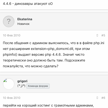
4.4.6 - динозавры атакуют оО
Ekaterina
Новичок
10 Фев 2010
#5
После общения с админом выяснилось, что в в файле php.ini
нет расширения extension=php_domxml.dll, при этом
phpinfo() выдает версию php 4.4.6. Значит чисто
теоретически оно должно быть там. Подскажите
пожалуйста, что можно сделать?
grigori
( ͡° ͜ʖ ͡°)
Команда форума
10 Фев 2010
#6
перейти на хороший хостинг с грамотными админами,