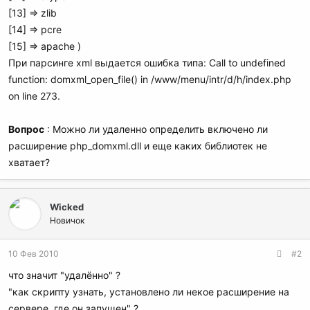
[13] => zlib
[14] => pcre
[15] => apache )
При парсинге xml выдается ошибка типа: Call to undefined
function: domxml_open_file() in /www/menu/intr/d/h/index.php
on line 273.
Вопрос
: Можно ли удаленно определить включено ли
расширение php_domxml.dll и еще каких библиотек не
хватает?
Wicked
Новичок
10 Фев 2010
#2
что значит "удалённо" ?
"как скрипту узнать, установлено ли некое расширение на
сервере, где он запущен" ?