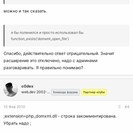
можно и так сказать.
я бы поленился и просто использовал бы
function_exists('domxml_open_file')
Спасибо, действительно ответ отрицательный. Значит
расширение это отключено, надо с админами
разговаривать. Я правильно понимаю?
c0dex
web.dev 2002-...
Команда форума
Партнер клуба
10 Фев 2010
#4
;extension=php_domxml.dll - строка закомментирована.
Убрать надо ;