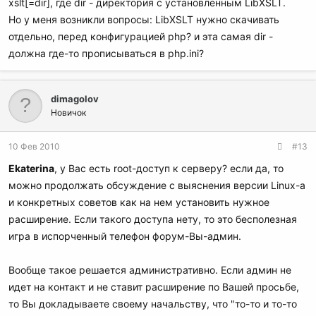
xslt[=dir], где dir - директория с установленным LibXSLT.
Но у меня возникли вопросы: LibXSLT нужно скачивать
отдельно, перед конфигурацией php? и эта самая dir -
должна где-то прописываться в php.ini?
dimagolov
Новичок
10 Фев 2010
#13
Ekaterina
, у Вас есть root-доступ к серверу? если да, то
можно продолжать обсуждение с выяснения версии Linux-а
и конкретных советов как на нем установить нужное
расширение. Если такого доступа нету, то это бесполезная
игра в испорченный телефон форум-Вы-админ.
Вообще такое решается административно. Если админ не
идет на контакт и не ставит расширение по Вашей просьбе,
то Вы докладываете своему начальству, что "то-то и то-то