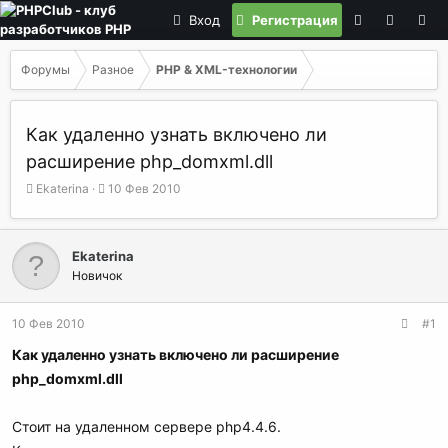
Вход
Регистрация
Форумы
Разное
PHP & XML-технологии
Как удаленно узнать включено ли
расширение php_domxml.dll
А
Д
Ekaterina
10 Фев 2010
в
а
т
т
о
а
Ekaterina
р
н
Новичок
т
а
е
ч
м
а
10 Фев 2010
#1
ы
л
а
Как удаленно узнать включено ли расширение
php_domxml.dll
Стоит на удаленном сервере php4.4.6.