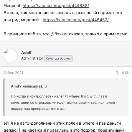
Eloquent:
https://habr.com/ru/post/444688/
Вторая, как можно использовать огрызанный вариант его
для рид моделей -
https://habr.com/ru/post/445452/
В принципе всё то, что
@fixxxer
сказал, только с примерами
Adelf
Administrator
Команда форума
5 Июн 2021
#13
AmdY написал(а):
Но когда в контроллерах налепят where, limit, with, has в
сочетании со строковыми идентификаторами таблиц-полей -
поддержка превращается в ад.
эй! я на авто-дополнении этих полей в where и has деньги
делаю! ) не наезжай! правильный это подход. правильный)