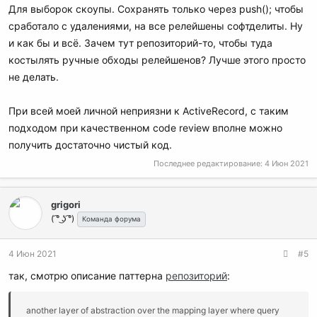
Для выборок скоупы. Сохранять только через push(); чтобы
сработало с удалениями, на все релейшены софтделиты. Ну
и как бы и всё. Зачем тут репозиторий-то, чтобы туда
костылять ручные обходы релейшенов? Лучше этого просто
не делать.
При всей моей личной неприязни к ActiveRecord, с таким
подходом при качественном code review вполне можно
получить достаточно чистый код.
Последнее редактирование:
4 Июн 2021
grigori
( ͡° ͜ʖ ͡°)
Команда форума
4 Июн 2021
#5
так, смотрю описание паттерна
репозиторий
:
another layer of abstraction over the mapping layer where query