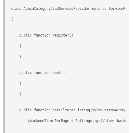
class AdminCategoryCrudServiceProvider extends ServiceProvi
{

    public function register()

    {

    }

    public function boot()

    {

    }

    public function getFilteredListing($viewParamsArray, $r
        $backendItemsPerPage = Settings::getValue('backend_