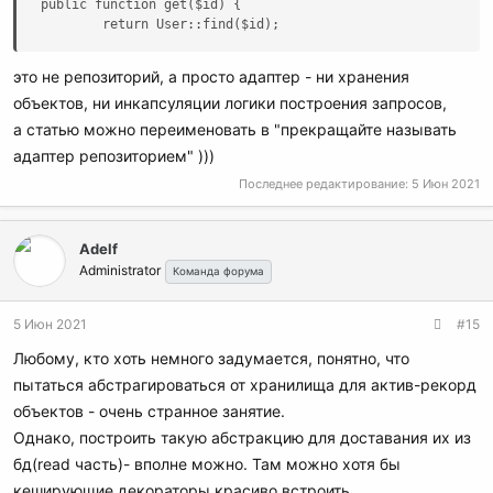
public function get($id) {

        return User::find($id);
это не репозиторий, а просто адаптер - ни хранения
объектов, ни инкапсуляции логики построения запросов,
а статью можно переименовать в "прекращайте называть
адаптер репозиторием" )))
Последнее редактирование:
5 Июн 2021
Adelf
Administrator
Команда форума
5 Июн 2021
#15
Любому, кто хоть немного задумается, понятно, что
пытаться абстрагироваться от хранилища для актив-рекорд
объектов - очень странное занятие.
Однако, построить такую абстракцию для доставания их из
бд(read часть)- вполне можно. Там можно хотя бы
кеширующие декораторы красиво встроить.