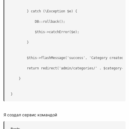
        } catch (\Exception $e) {

            DB::rollback();

            $this->catchError($e);

        }

        $this->flashMessage('success', 'Category created su
        return redirect('admin/categories/' . $category->id
    }

}
Я создал сервис командой
Bash: