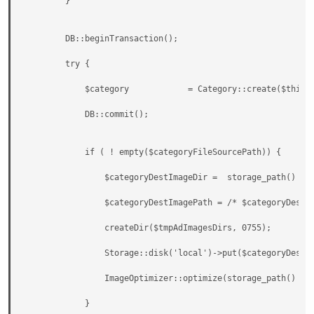
        }

        DB::beginTransaction();

        try {

            $category            = Category::create($this->
            DB::commit();

            if ( ! empty($categoryFileSourcePath)) {

                $categoryDestImageDir =  storage_path() . '
                $categoryDestImagePath = /* $categoryDestIm
                createDir($tmpAdImagesDirs, 0755);

                Storage::disk('local')->put($categoryDestIm
                ImageOptimizer::optimize(storage_path() . '
            }
