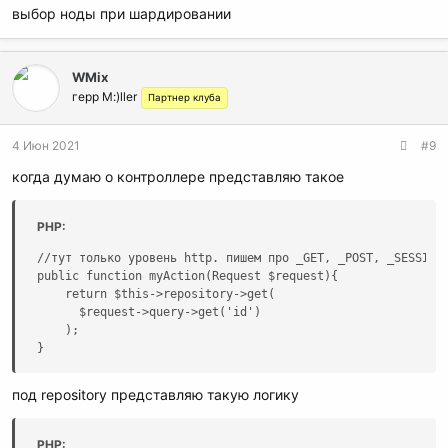
выбор ноды при шардировании
WMix
герр M:)ller
Партнер клуба
4 Июн 2021
#9
когда думаю о контроллере представляю такое
PHP:
//тут только уровень http. пишем про _GET, _POST, _SESSION,
public function myAction(Request $request){

    return $this->repository->get(

      $request->query->get('id')

    );

}
под repository представляю такую логику
PHP: