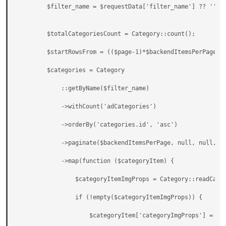
        $filter_name = $requestData['filter_name'] ?? '';

        $totalCategoriesCount = Category::count();

        $startRowsFrom = (($page-1)*$backendItemsPerPage); 
        $categories = Category

            ::getByName($filter_name)

            ->withCount('adCategories')

            ->orderBy('categories.id', 'asc')

            ->paginate($backendItemsPerPage, null, null, $p
            ->map(function ($categoryItem) {

                $categoryItemImgProps = Category::readCateg
                if (!empty($categoryItemImgProps)) {

                    $categoryItem['categoryImgProps'] = $ca