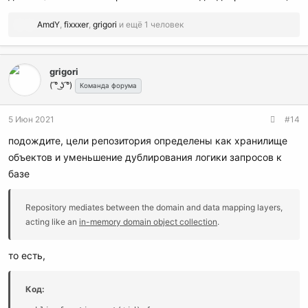
Р
AmdY
,
fixxxer
,
grigori
и ещё 1 человек
е
а
к
grigori
ц
( ͡° ͜ʖ ͡°)
и
Команда форума
и
:
5 Июн 2021
#14
подождите, цели репозитория определены как хранилище
объектов и уменьшение дублирования логики запросов к
базе
Repository mediates between the domain and data mapping layers,
acting like an
in-memory domain object collection
.
то есть,
Код: