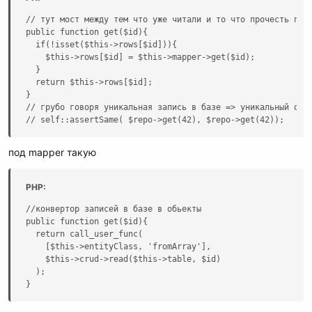
// тут мост между тем что уже читали и то что прочесть прид
public function get($id){

  if(!isset($this->rows[$id])){

    $this->rows[$id] = $this->mapper->get($id);

  }

  return $this->rows[$id];

}

// грубо говоря уникальная запись в базе => уникальный обье
// self::assertSame( $repo->get(42), $repo->get(42));
под mapper такую
PHP:
//конвертор записей в базе в обьекты

public function get($id){

  return call_user_func(

    [$this->entityClass, 'fromArray'],

    $this->crud->read($this->table, $id)

  );

}