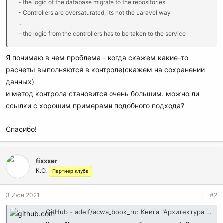
- the logic of the database migrate to the repositories
- Controllers are oversaturated, it’s not the Laravel way
...
- the logic from the controllers has to be taken to the service
Я понимаю в чем проблема - когда скажем какие-то
расчеты выполняются в контроле(скажем на сохранении
данных)
и метод контрола становится очень большим. можно ли
ссылки с хорошим примерами подобного подхода?
Спасибо!
fixxxer
К.О.
Партнер клуба
3 Июн 2021
#2
GitHub - adelf/acwa_book_ru: Книга "Архитектура сложных веб-приложений. С примерами на Laravel"