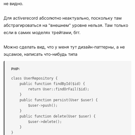
не видно.
Для activerecord абсолютно неактуально, поскольку там
абстрагироваться на "внешнем" уровне нельзя. Там только
если в самих моделях трейтами, бгг.
Можно сделать вид, что у меня тут дизайн-паттерны, а не
эцсамое, написать что-нибудь типа
PHP:
class UserRepository {

    public function findById($id) {

        return User::findOrFail($id);

    }

    public function persist(User $user) {

        $user->push();

    }

    public function delete(User $user) {

        $user->delete();

    }

}