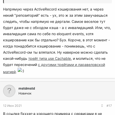
Напрямую через ActiveRecord кэширования нет, а через
некий "репозиторий" есть - ух, это ж за этим замучаешься
следить, чтобы напрямую не дергали. Самое веселое тут
будет даже не с обходом кэша - а с инвалидацией. Или, что,
инвалидация сама по себе по eloquent events, хотя
кэширование как бы отдельно? Буэ. Короче, в этот момент -
когда понадобится кэширование - понимаешь, что с
ActiveRecord-ом ты вляпался. Ну наверное можно сделать
какой-нибудь
трейт типа use Cachable
, и молиться, что не
будет пересечений
с другими трейтами и ларавеловской
магией
.
mstdmstd
Новичок
12 Июн 2021
#17
В ссылке fixxxer-а хорошего примера с сервисами я не