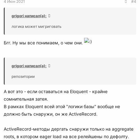
4 Июн 2021
#4
grigori написал(а):
логика может мигриговать
Бгг. Ну мы все понимаем, о чем они.
grigori написал(а):
репозитории
А вот это - если оставаться на Eloquent - крайне
сомнительная затея.
В рамках Eloquent всей этой "логики базы" вообще не
должно быть снаружи, он же ActiveRecord.
ActiveRecord-методы дергать снаружи только на aggregate
roots, в котором eager load на все релейшены по дефолту.