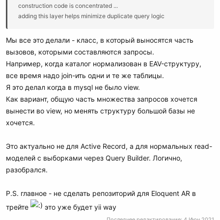
construction code is concentrated ...
adding this layer helps minimize duplicate query logic
Мы все это делали - класс, в который выносятся часть
вызовов, которыми составляются запросы.
Например, когда каталог нормализован в EAV-структуру,
все время надо join-ить одни и те же таблицы.
Я это делал когда в mysql не было view.
Как вариант, общую часть множества запросов хочется
вынести во view, но менять структуру большой базы не
хочется.
Это актуально не для Active Record, а для нормальных read-
моделей с выборками через Query Builder. Логично,
разобрался.
P.S. главное - не сделать репозиторий для Eloquent AR в
трейте
это уже будет yii way
Последнее редактирование:
4 Июн 2021