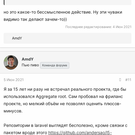
но это какое-то бессмысленное действие. Ну эти чуваки
видимо так делают зачем-то))
Последнее редактирование:
4 Июн 2021
Р
AmdY
е
а
к
AmdY
ц
Пью пиво
и
Команда форума
и
:
5 Июн 2021
#11
Я за 15 лет ни разу не встречал реального проекта, где бы
использовался Aggregate root. Сам пробовал на фриланс
проекте, но мелкий объём не позволял оценить плюсов-
минусов.
Репозитории в laravel выглядят бесполезно, кроме связки с
пакетом вроде этого
https://github.com/andersao/l5-