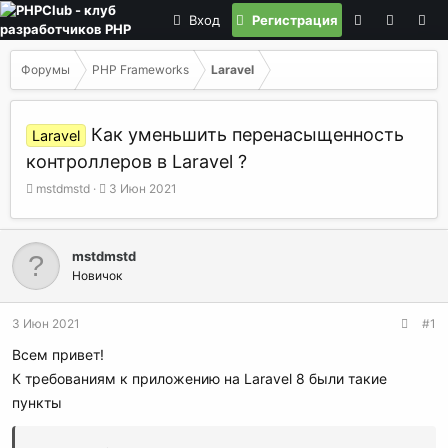
Вход
Регистрация
Форумы
PHP Frameworks
Laravel
Как уменьшить перенасыщенность
Laravel
контроллеров в Laravel ?
А
Д
mstdmstd
3 Июн 2021
в
а
т
т
о
а
mstdmstd
р
н
Новичок
т
а
е
ч
м
а
3 Июн 2021
#1
ы
л
а
Всем привет!
К требованиям к приложению на Laravel 8 были такие
пункты