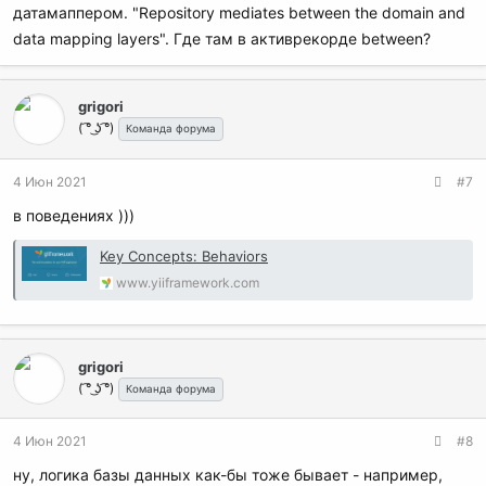
датамаппером. "Repository mediates between the domain and
data mapping layers". Где там в активрекорде between?
grigori
( ͡° ͜ʖ ͡°)
Команда форума
4 Июн 2021
#7
в поведениях )))
Key Concepts: Behaviors
www.yiiframework.com
grigori
( ͡° ͜ʖ ͡°)
Команда форума
4 Июн 2021
#8
ну, логика базы данных как-бы тоже бывает - например,