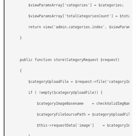
        $viewParamsArray['categories'] = $categories;

        $viewParamsArray['totalCategoriesCount'] = $totalCa
        return view('admin.categories.index', $viewParamsAr
    }

    public function store(CategoryRequest $request)

    {

        $categoryUploadFile = $request->file('categoryImage
        if ( !empty($categoryUploadFile)) {

            $categoryImageBasename    = checkValidImgName($
            $categoryFileSourcePath = $categoryUploadFile->
            $this->requestData['image']    = $categoryImage