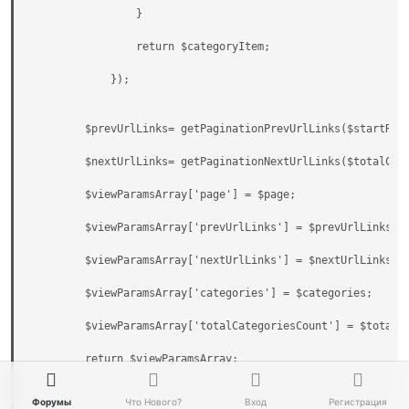
                }

                return $categoryItem;

            });

        $prevUrlLinks= getPaginationPrevUrlLinks($startRows
        $nextUrlLinks= getPaginationNextUrlLinks($totalCate
        $viewParamsArray['page'] = $page;

        $viewParamsArray['prevUrlLinks'] = $prevUrlLinks;

        $viewParamsArray['nextUrlLinks'] = $nextUrlLinks;

        $viewParamsArray['categories'] = $categories;

        $viewParamsArray['totalCategoriesCount'] = $totalCa
        return $viewParamsArray;

    }

Форумы
Что Нового?
Вход
Регистрация