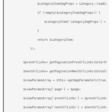
                $categoryItemImgProps = Category::readCateg
                if (!empty($categoryItemImgProps)) {

                    $categoryItem['categoryImgProps'] = $ca
                }

                return $categoryItem;

            });

        $prevUrlLinks= getPaginationPrevUrlLinks($startRows
        $nextUrlLinks= getPaginationNextUrlLinks($totalCate
        $viewParamsArray = $this->getAppParameters(true, ['
        $viewParamsArray['page'] = $page;

        $viewParamsArray['prevUrlLinks'] = $prevUrlLinks;

        $viewParamsArray['nextUrlLinks'] = $nextUrlLinks;
