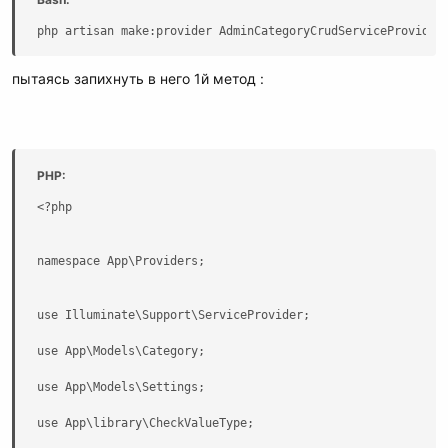
php artisan make:provider AdminCategoryCrudServiceProvider
пытаясь запихнуть в него 1й метод :
PHP:
<?php

namespace App\Providers;

use Illuminate\Support\ServiceProvider;

use App\Models\Category;

use App\Models\Settings;

use App\library\CheckValueType;
