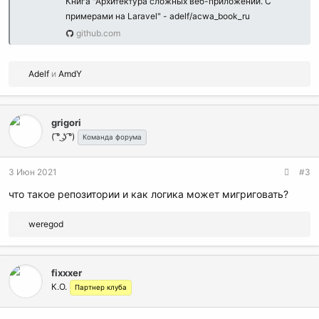
Книга "Архитектура сложных веб-приложений. С
примерами на Laravel" - adelf/acwa_book_ru
github.com
Р
Adelf
и
AmdY
е
а
к
grigori
ц
( ͡° ͜ʖ ͡°)
и
Команда форума
и
:
3 Июн 2021
#3
что такое репозитории и как логика может мигриговать?
Р
weregod
е
а
к
fixxxer
ц
К.О.
и
Партнер клуба
и
: