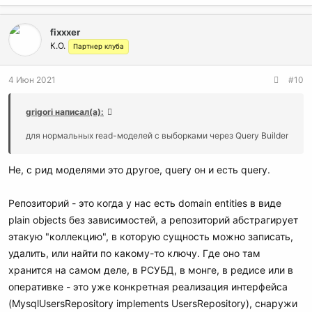
fixxxer
К.О.
Партнер клуба
4 Июн 2021
#10
grigori написал(а):
для нормальных read-моделей с выборками через Query Builder
Не, с рид моделями это другое, query он и есть query.
Репозиторий - это когда у нас есть domain entities в виде
plain objects без зависимостей, а репозиторий абстрагирует
этакую "коллекцию", в которую сущность можно записать,
удалить, или найти по какому-то ключу. Где оно там
хранится на самом деле, в РСУБД, в монге, в редисе или в
оперативке - это уже конкретная реализация интерфейса
(MysqlUsersRepository implements UsersRepository), снаружи