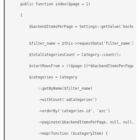
    public function index($page = 1)

    {

        $backendItemsPerPage = Settings::getValue('backend_
        $filter_name = $this->requestData['filter_name'] ??
        $totalCategoriesCount = Category::count();

        $startRowsFrom = (($page-1)*$backendItemsPerPage);

        $categories = Category

            ::getByName($filter_name)

            ->withCount('adCategories')

            ->orderBy('categories.id', 'asc')

            ->paginate($backendItemsPerPage, null, null, $p
            ->map(function ($categoryItem) {
