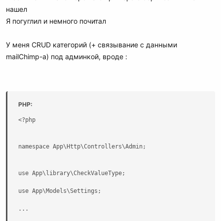
нашел
Я погуглил и немного почитал
У меня CRUD категорий (+ связывание с данными
mailChimp-а) под админкой, вроде :
PHP:
<?php

namespace App\Http\Controllers\Admin;

use App\library\CheckValueType;

use App\Models\Settings;

...
